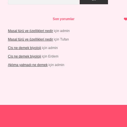
Son yorumlar
Masal türü ve özellikleri nedir
için
admin
Masal türü ve özellikleri nedir
için
Tufan
Cis ne demek biyoloji
için
admin
Cis ne demek biyoloji
için
Erdem
Aklıma yatmadı ne demek
için
admin
tgiris.com/
tulipbetgiris.org