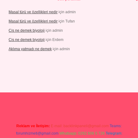
Masal türü ve özellikleri nedir
için
admin
Masal türü ve özellikleri nedir
için
Tufan
Cis ne demek biyoloji
için
admin
Cis ne demek biyoloji
için
Erdem
Aklıma yatmadı ne demek
için
admin
giris.com/
tulipbetgiris.org
Reklam ve İletişim:
E-mail:
backlinkpaneli@gmail.com
Teams:
forumhizmeti@gmail.com
Whatsapp: 0262 606 0 726
Telegram: