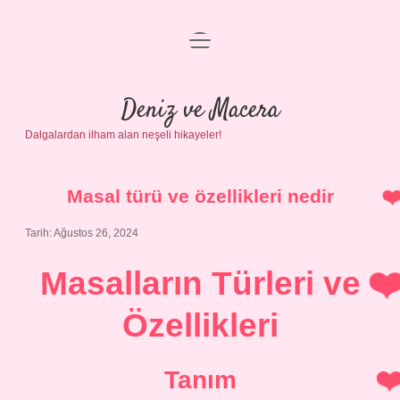
menüyü
Anasayfa
aç
Gizlilik Politikası
Deniz ve Macera
Dalgalardan ilham alan neşeli hikayeler!
Yasal Uyarı
Hakkımızda
Masal türü ve özellikleri nedir
Tarih: Ağustos 26, 2024
Masalların Türleri ve
Özellikleri
Tanım