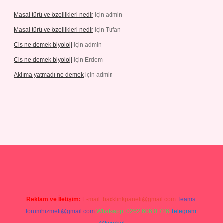
Masal türü ve özellikleri nedir
için
admin
Masal türü ve özellikleri nedir
için
Tufan
Cis ne demek biyoloji
için
admin
Cis ne demek biyoloji
için
Erdem
Aklıma yatmadı ne demek
için
admin
perabetgiris.com/
tulipbetgiris.org
Reklam ve İletişim:
E-mail:
backlinkpaneli@gmail.com
Teams:
forumhizmeti@gmail.com
Whatsapp: 0262 606 0 726
Telegram: