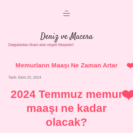
menüyü
Anasayfa
aç
Gizlilik Politikası
Deniz ve Macera
Dalgalardan ilham alan neşeli hikayeler!
Yasal Uyarı
Hakkımızda
Memurların Maaşı Ne Zaman Artar
Tarih: Ekim 25, 2024
2024 Temmuz memur
maaşı ne kadar
olacak?