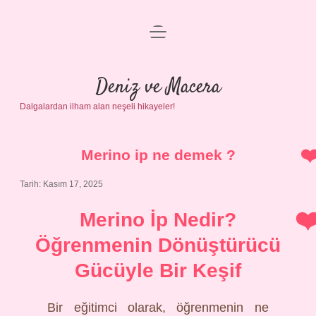
menüyü
Anasayfa
aç
Gizlilik Politikası
Deniz ve Macera
Dalgalardan ilham alan neşeli hikayeler!
Yasal Uyarı
Hakkımızda
Merino ip ne demek ?
Tarih: Kasım 17, 2025
Merino İp Nedir?
Öğrenmenin Dönüştürücü
Gücüyle Bir Keşif
Bir eğitimci olarak, öğrenmenin ne