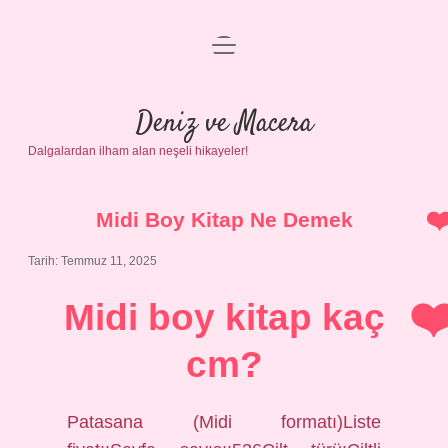
menüyü
Anasayfa
aç
Gizlilik Politikası
Deniz ve Macera
Dalgalardan ilham alan neşeli hikayeler!
Yasal Uyarı
Hakkımızda
Midi Boy Kitap Ne Demek
Tarih: Temmuz 11, 2025
Midi boy kitap kaç
cm?
Patasana (Midi formatı)Liste