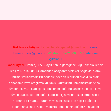
tgiris.com/
tulipbetgiris.org
Reklam ve İletişim:
E-mail:
backlinkpaneli@gmail.com
Teams:
forumhizmeti@gmail.com
Whatsapp: 0262 606 0 726
Telegram:
@karabul
Yasal Uyarı:
Sitemiz, 5651 Sayılı Kanun gereğince Bilgi Teknolojileri ve
İletişim Kurumu (BTK) tarafından onaylanmış bir Yer Sağlayıcı olarak
hizmet vermektedir. Bu nedenle, sitedeki içerikleri proaktif olarak
denetleme veya araştırma yükümlülüğümüz bulunmamaktadır. Ancak,
üyelerimiz yazdıkları içeriklerin sorumluluğunu taşımakta olup, siteye
üye olarak bu sorumluluğu kabul etmiş sayılırlar. Bu internet sitesi,
herhangi bir marka, kurum veya şahıs şirketi ile hiçbir bağlantısı
bulunmamaktadır. Sitede yalnızca kendi hazırladığımız makaleler