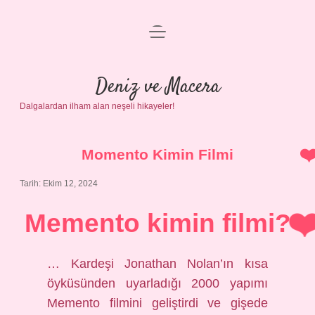
menüyü
Anasayfa
aç
Gizlilik Politikası
Deniz ve Macera
Dalgalardan ilham alan neşeli hikayeler!
Yasal Uyarı
Hakkımızda
Momento Kimin Filmi
Tarih: Ekim 12, 2024
Memento kimin filmi?
… Kardeşi Jonathan Nolan’ın kısa
öyküsünden uyarladığı 2000 yapımı
Memento filmini geliştirdi ve gişede