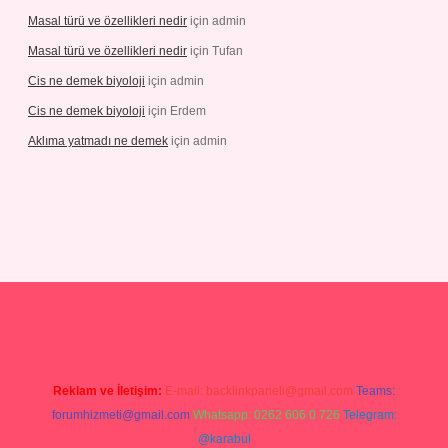
Masal türü ve özellikleri nedir
için
admin
Masal türü ve özellikleri nedir
için
Tufan
Cis ne demek biyoloji
için
admin
Cis ne demek biyoloji
için
Erdem
Aklıma yatmadı ne demek
için
admin
is.com/
tulipbetgiris.org
Reklam ve İletişim:
E-mail:
backlinkpaneli@gmail.com
Teams:
forumhizmeti@gmail.com
Whatsapp: 0262 606 0 726
Telegram:
@karabul