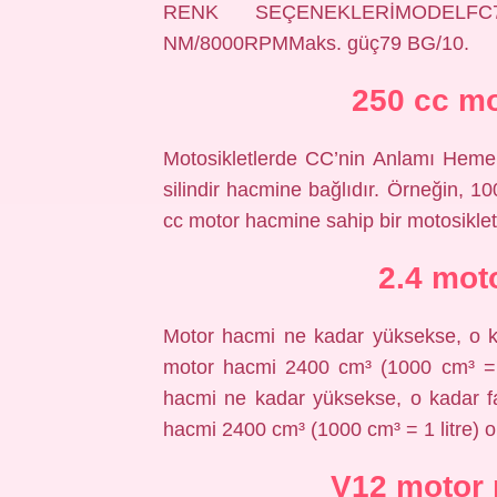
RENK SEÇENEKLERİMODELFC700S
NM/8000RPMMaks. güç79 BG/10.
250 cc m
Motosikletlerde CC’nin Anlamı Heme
silindir hacmine bağlıdır. Örneğin, 1
cc motor hacmine sahip bir motosiklet
2.4 mot
Motor hacmi ne kadar yüksekse, o kada
motor hacmi 2400 cm³ (1000 cm³ = 1 
hacmi ne kadar yüksekse, o kadar fazl
hacmi 2400 cm³ (1000 cm³ = 1 litre) ola
V12 motor 