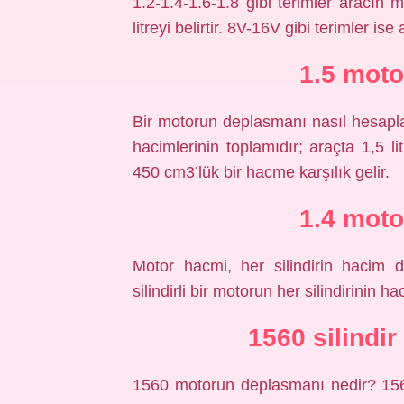
1.2-1.4-1.6-1.8 gibi terimler aracın
litreyi belirtir. 8V-16V gibi terimler is
1.5 moto
Bir motorun deplasmanı nasıl hesaplan
hacimlerinin toplamıdır; araçta 1,5 litr
450 cm3’lük bir hacme karşılık gelir.
1.4 moto
Motor hacmi, her silindirin hacim de
silindirli bir motorun her silindirinin 
1560 silindi
1560 motorun deplasmanı nedir? 1560 