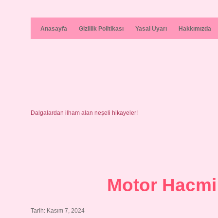
Anasayfa
Gizlilik Politikası
Yasal Uyarı
Hakkımızda
Dalgalardan ilham alan neşeli hikayeler!
Motor Hacmi 
Tarih: Kasım 7, 2024