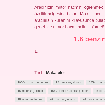
Aracınızın motor hacmini öğrenmek ist
özellik belgesine bakın: Motor hacmi 
aracınızın kullanım kılavuzunda bulab
genellikle motor hacmi belirtilir (örneğ
1.6 benzi
1.
Tarih:
Makaleler
1000cc motor ne demek
12 motor kaç silindir
125 cc moto
15 motor kaç silindir
1560 silindir hacmi kaç motor
16 benz
18 motor ne demek
20 motor kaç silindir
24 motor ne dem