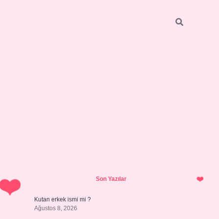
Sidebar
https://grandoperabetgiris.com/
tulipbetgiris.org
Son Yazılar
Kutan erkek ismi mi ?
Ağustos 8, 2026