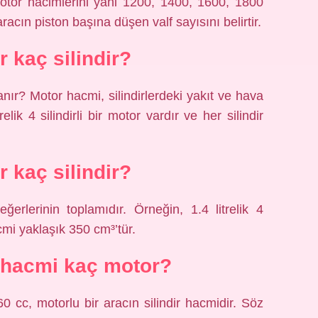
 motor hacimlerini yani 1200, 1400, 1600, 1800
e aracın piston başına düşen valf sayısını belirtir.
r kaç silindir?
ır? Motor hacmi, silindirlerdeki yakıt ve hava
elik 4 silindirli bir motor vardır ve her silindir
r kaç silindir?
ğerlerinin toplamıdır. Örneğin, 1.4 litrelik 4
hacmi yaklaşık 350 cm³’tür.
r hacmi kaç motor?
cc, motorlu bir aracın silindir hacmidir. Söz