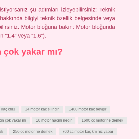
iyorsanız şu adımları izleyebilirsiniz: Teknik
hakkında bilgiyi teknik özellik belgesinde veya
ilirsiniz. Motor bloğuna bakın: Motor bloğunda
in “1.4” veya “1.6”).
n çok yakar mı?
r kaç cm3
14 motor kaç silindir
1400 motor kaç beygir
in çok yakar mı
16 motor hacmi nedir
1600 cc motor ne demek
ek
250 cc motor ne demek
700 cc motor kaç km hız yapar