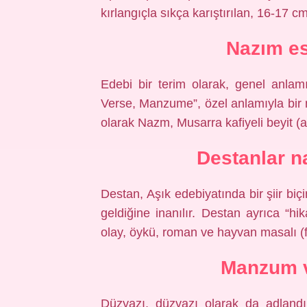
kırlangıçla sıkça karıştırılan, 16-17 c
Nazım e
Edebi bir terim olarak, genel anla
Verse, Manzume”, özel anlamıyla bir 
olarak Nazm, Musarra kafiyeli beyit (ay
Destanlar n
Destan, Aşık edebiyatında bir şiir bi
geldiğine inanılır. Destan ayrıca “h
olay, öykü, roman ve hayvan masalı (f
Manzum v
Düzyazı, düzyazı olarak da adlandır