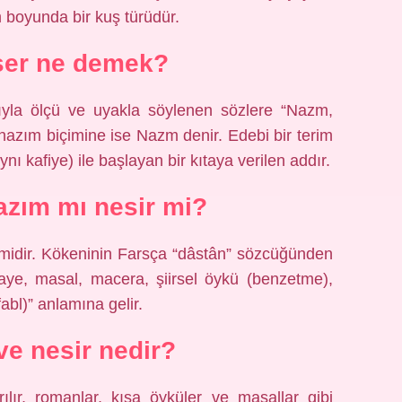
m boyunda bir kuş türüdür.
ser ne demek?
mıyla ölçü ve uyakla söylenen sözlere “Nazm,
nazım biçimine ise Nazm denir. Edebi bir terim
nı kafiye) ile başlayan bir kıtaya verilen addır.
azım mı nesir mi?
çimidir. Kökeninin Farsça “dâstân” sözcüğünden
ikaye, masal, macera, şiirsel öykü (benzetme),
abl)” anlamına gelir.
e nesir nedir?
ılır, romanlar, kısa öyküler ve masallar gibi