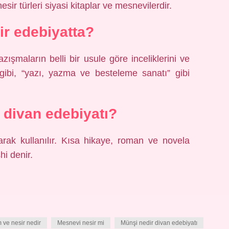
esir türleri siyasi kitaplar ve mesnevilerdir.
ir edebiyatta?
ışmaların belli bir usule göre inceliklerini ve
gibi, “yazı, yazma ve besteleme sanatı” gibi
 divan edebiyatı?
arak kullanılır. Kısa hikaye, roman ve novela
i denir.
ve nesir nedir
Mesnevi nesir mi
Münşi nedir divan edebiyatı