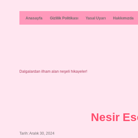
Anasayfa
Gizlilik Politikası
Yasal Uyarı
Hakkımızda
Dalgalardan ilham alan neşeli hikayeler!
Nesir E
Tarih: Aralık 30, 2024