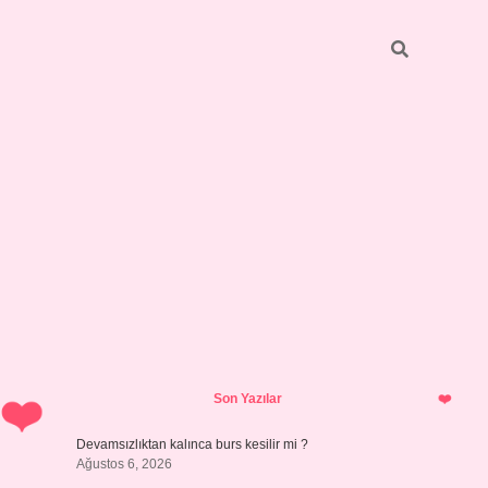
Sidebar
https://grandoperabetgi
Son Yazılar
Devamsızlıktan kalınca burs kesilir mi ?
Ağustos 6, 2026