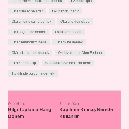
Ezoterizm ve okültizm ne demek
FX nedir tıpta
Okült ilimler nelerdir
Okült korku nedir
Okült meme ca ne demek
Okült ne demek tip
Okült öğreti ne demek
Okült sanat nedir
Okült sembolizm nedir
Okültik ne demek
Okültist insan ne demek
Okültizm nedir Dion Fortune
Ot ne demek tip
Spiritüalizm ve okültizm nedir
Tip dilinde bulgu ne demek
Önceki Yazı
Sonraki Yazı
Bilgi Toplumu Hangi
Kapitone Kumaş Nerede
Dönem
Kullanılır