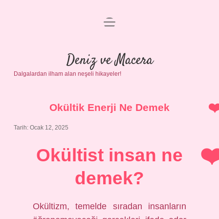
menüyü
Anasayfa
aç
Gizlilik Politikası
Deniz ve Macera
Dalgalardan ilham alan neşeli hikayeler!
Yasal Uyarı
Hakkımızda
Okültik Enerji Ne Demek
Tarih: Ocak 12, 2025
Okültist insan ne
demek?
Okültizm, temelde sıradan insanların