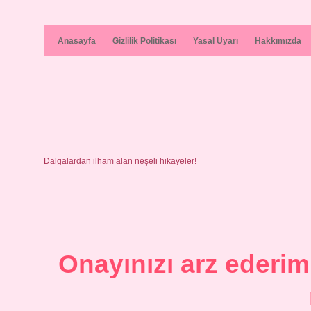
Anasayfa
Gizlilik Politikası
Yasal Uyarı
Hakkımızda
Dalgalardan ilham alan neşeli hikayeler!
Onayınızı arz ederim