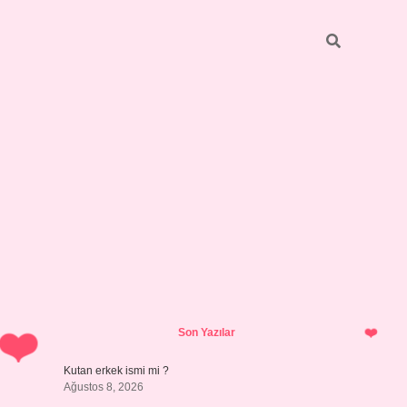
Sidebar
https://grandoperabetgiris.com/
tulipbetgiris.org
Son Yazılar
Kutan erkek ismi mi ?
Ağustos 8, 2026