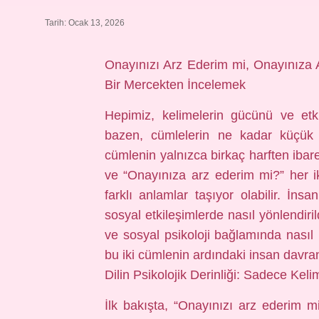
Tarih: Ocak 13, 2026
Onayınızı Arz Ederim mi, Onayınıza A
Bir Mercekten İncelemek
Hepimiz, kelimelerin gücünü ve etki
bazen, cümlelerin ne kadar küçük de
cümlenin yalnızca birkaç harften ibar
ve “Onayınıza arz ederim mi?” her ik
farklı anlamlar taşıyor olabilir. İnsa
sosyal etkileşimlerde nasıl yönlendiril
ve sosyal psikoloji bağlamında nasıl i
bu iki cümlenin ardındaki insan davra
Dilin Psikolojik Derinliği: Sadece Keli
İlk bakışta, “Onayınızı arz ederim m