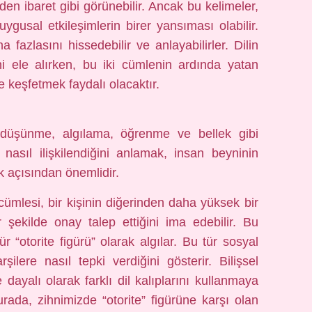
den ibaret gibi görünebilir. Ancak bu kelimeler,
duygusal etkileşimlerin birer yansıması olabilir.
fazlasını hissedebilir ve anlayabilirler. Dilin
ni ele alırken, bu iki cümlenin ardında yatan
e keşfetmek faydalı olacaktır.
ri, düşünme, algılama, öğrenme ve bellek gibi
e nasıl ilişkilendiğini anlamak, insan beyninin
k açısından önemlidir.
ümlesi, bir kişinin diğerinden daha yüksek bir
şekilde onay talep ettiğini ima edebilir. Bu
ür “otorite figürü” olarak algılar. Bu tür sosyal
rşilere nasıl tepki verdiğini gösterir. Bilişsel
e dayalı olarak farklı dil kalıplarını kullanmaya
urada, zihnimizde “otorite” figürüne karşı olan