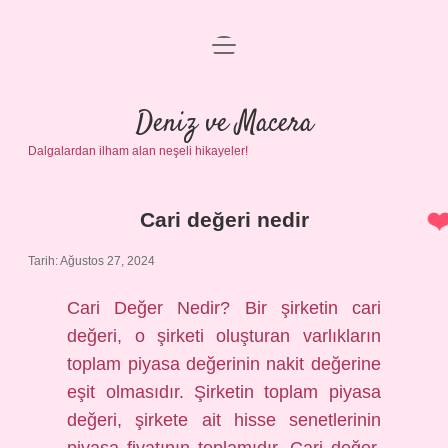
menüyü
Anasayfa
aç
Gizlilik Politikası
Deniz ve Macera
Dalgalardan ilham alan neşeli hikayeler!
Yasal Uyarı
Hakkımızda
Cari değeri nedir
Deniz
Tarih: Ağustos 27, 2024
ve
Cari Değer Nedir? Bir şirketin cari
Macera
değeri, o şirketi oluşturan varlıkların
Yazılar
toplam piyasa değerinin nakit değerine
eşit olmasıdır. Şirketin toplam piyasa
değeri, şirkete ait hisse senetlerinin