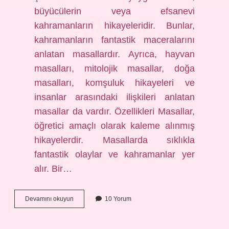
büyücülerin veya efsanevi
kahramanların hikayeleridir. Bunlar,
kahramanların fantastik maceralarını
anlatan masallardır. Ayrıca, hayvan
masalları, mitolojik masallar, doğa
masalları, komşuluk hikayeleri ve
insanlar arasındaki ilişkileri anlatan
masallar da vardır. Özellikleri Masallar,
öğretici amaçlı olarak kaleme alınmış
hikayelerdir. Masallarda sıklıkla
fantastik olaylar ve kahramanlar yer
alır. Bir…
Masal
Devamını okuyun
10 Yorum
türü
ve
özellikleri