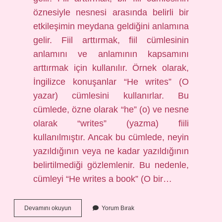
öznesiyle nesnesi arasında belirli bir
etkileşimin meydana geldiğini anlamına
gelir. Fiil arttırmak, fiil cümlesinin
anlamını ve anlamının kapsamını
arttırmak için kullanılır. Örnek olarak,
İngilizce konuşanlar “He writes” (O
yazar) cümlesini kullanırlar. Bu
cümlede, özne olarak “he” (o) ve nesne
olarak “writes” (yazma) fiili
kullanılmıştır. Ancak bu cümlede, neyin
yazıldığının veya ne kadar yazıldığının
belirtilmediği gözlemlenir. Bu nedenle,
cümleyi “He writes a book” (O bir…
Ingilizce
Devamını okuyun
Yorum Bırak
artmak