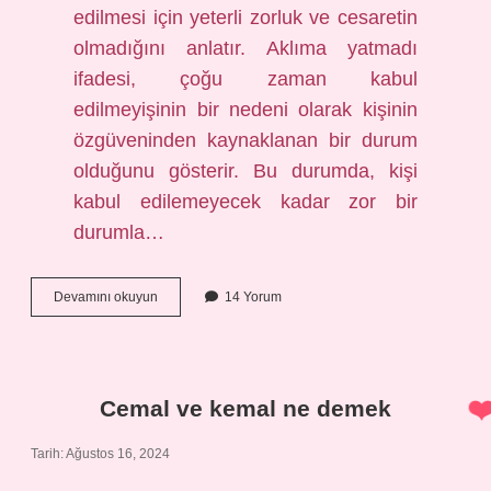
edilmesi için yeterli zorluk ve cesaretin
olmadığını anlatır. Aklıma yatmadı
ifadesi, çoğu zaman kabul
edilmeyişinin bir nedeni olarak kişinin
özgüveninden kaynaklanan bir durum
olduğunu gösterir. Bu durumda, kişi
kabul edilemeyecek kadar zor bir
durumla…
Aklıma
Devamını okuyun
14 Yorum
yatmadı
ne
demek
Cemal ve kemal ne demek
Tarih: Ağustos 16, 2024