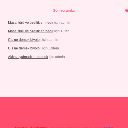
Son yorumlar
Masal türü ve özellikleri nedir
için
admin
Masal türü ve özellikleri nedir
için
Tufan
Cis ne demek biyoloji
için
admin
Cis ne demek biyoloji
için
Erdem
Aklıma yatmadı ne demek
için
admin
iris.org