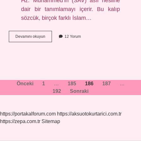
Hz. Muhammed’in (SAV) asıl nesline
dair bir tanımlamayı içerir. Bu kalıp
sözcük, birçok farklı İslam…
Aslıhu
Devamını okuyun
12 Yorum
Neslihu
ne
demek
Yazı
Önceki
1
…
185
186
187
…
192
Sonraki
sayfalaması
https://portakalforum.com
https://aksuotokurtarici.com.tr
https://zepa.com.tr
Sitemap