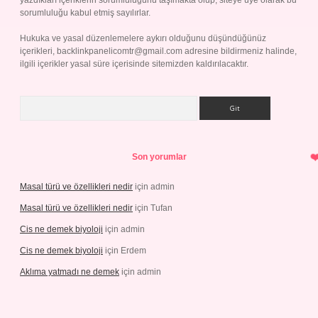
yazdıkları içeriklerin sorumluluğunu taşımakta olup, siteye üye olarak bu
sorumluluğu kabul etmiş sayılırlar.
Hukuka ve yasal düzenlemelere aykırı olduğunu düşündüğünüz
içerikleri,
backlinkpanelicomtr@gmail.com
adresine bildirmeniz halinde,
ilgili içerikler yasal süre içerisinde sitemizden kaldırılacaktır.
Arama
Son yorumlar
Masal türü ve özellikleri nedir
için
admin
Masal türü ve özellikleri nedir
için
Tufan
Cis ne demek biyoloji
için
admin
Cis ne demek biyoloji
için
Erdem
Aklıma yatmadı ne demek
için
admin