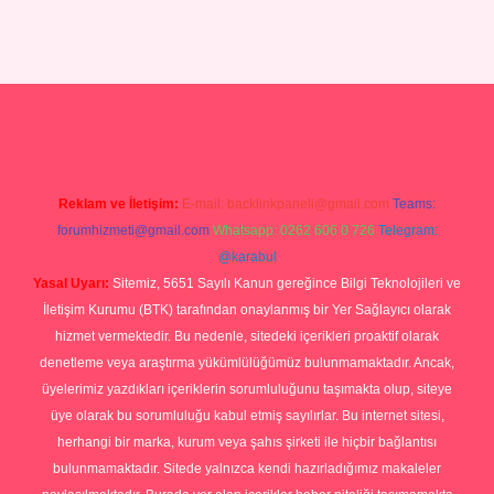
iris.org
Reklam ve İletişim:
E-mail:
backlinkpaneli@gmail.com
Teams:
forumhizmeti@gmail.com
Whatsapp: 0262 606 0 726
Telegram:
@karabul
Yasal Uyarı:
Sitemiz, 5651 Sayılı Kanun gereğince Bilgi Teknolojileri ve
İletişim Kurumu (BTK) tarafından onaylanmış bir Yer Sağlayıcı olarak
hizmet vermektedir. Bu nedenle, sitedeki içerikleri proaktif olarak
denetleme veya araştırma yükümlülüğümüz bulunmamaktadır. Ancak,
üyelerimiz yazdıkları içeriklerin sorumluluğunu taşımakta olup, siteye
üye olarak bu sorumluluğu kabul etmiş sayılırlar. Bu internet sitesi,
herhangi bir marka, kurum veya şahıs şirketi ile hiçbir bağlantısı
bulunmamaktadır. Sitede yalnızca kendi hazırladığımız makaleler