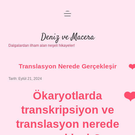
menüyü
Anasayfa
aç
Gizlilik Politikası
Deniz ve Macera
Dalgalardan ilham alan neşeli hikayeler!
Yasal Uyarı
Hakkımızda
Translasyon Nerede Gerçekleşir
Tarih: Eylül 21, 2024
Ökaryotlarda
transkripsiyon ve
translasyon nerede