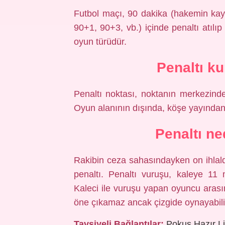
Futbol maçı, 90 dakika (hakemin kayb
90+1, 90+3, vb.) içinde penaltı atılı
oyun türüdür.
Penaltı ku
Penaltı noktası, noktanın merkezinde
Oyun alanının dışında, köşe yayından
Penaltı ne
Rakibin ceza sahasındayken on ihlald
penaltı. Penaltı vuruşu, kaleye 11 m
Kaleci ile vuruşu yapan oyuncu arası
öne çıkamaz ancak çizgide oynayabili
Tavsiyeli Bağlantılar:
Pokus Hazır Li