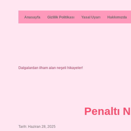
Anasayfa
Gizlilik Politikası
Yasal Uyarı
Hakkımızda
Dalgalardan ilham alan neşeli hikayeler!
Penaltı 
Tarih: Haziran 28, 2025