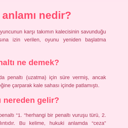
 anlamı nedir?
 oyuncunun karşı takımın kalecisinin savunduğu
sına izin verilen, oyunu yeniden başlatma
naltı ne demek?
a penaltı (uzatma) için süre vermiş, ancak
ğine çarparak kale sahası içinde patlamıştı.
ı nereden gelir?
enaltı “1. “herhangi bir penaltı vuruşu türü, 2.
lıntıdır. Bu kelime, hukuki anlamda “ceza”