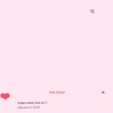
Sidebar
https://grandoperabetgi
Son Yazılar
Kutan erkek ismi mi ?
Ağustos 8, 2026