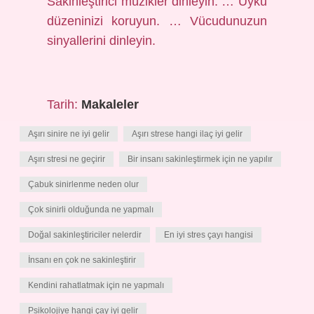
Sakinleştirici müzikler dinleyin. … Uyku
düzeninizi koruyun. … Vücudunuzun
sinyallerini dinleyin.
Tarih:
Makaleler
Aşırı sinire ne iyi gelir
Aşırı strese hangi ilaç iyi gelir
Aşırı stresi ne geçirir
Bir insanı sakinleştirmek için ne yapılır
Çabuk sinirlenme neden olur
Çok sinirli olduğunda ne yapmalı
Doğal sakinleştiriciler nelerdir
En iyi stres çayı hangisi
İnsanı en çok ne sakinleştirir
Kendini rahatlatmak için ne yapmalı
Psikolojiye hangi çay iyi gelir