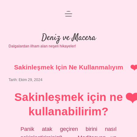
menüyü
Anasayfa
aç
Gizlilik Politikası
Deniz ve Macera
Dalgalardan ilham alan neşeli hikayeler!
Yasal Uyarı
Hakkımızda
Sakinleşmek Için Ne Kullanmalıyım
Tarih: Ekim 29, 2024
Sakinleşmek için ne
kullanabilirim?
Panik atak geçiren birini nasıl