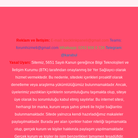
rg
Reklam ve İletişim:
E-mail:
backlinkpaneli@gmail.com
Teams:
forumhizmeti@gmail.com
Whatsapp: 0262 606 0 726
Telegram:
@karabul
Yasal Uyarı:
Sitemiz, 5651 Sayılı Kanun gereğince Bilgi Teknolojileri ve
İletişim Kurumu (BTK) tarafından onaylanmış bir Yer Sağlayıcı olarak
hizmet vermektedir. Bu nedenle, sitedeki içerikleri proaktif olarak
denetleme veya araştırma yükümlülüğümüz bulunmamaktadır. Ancak,
üyelerimiz yazdıkları içeriklerin sorumluluğunu taşımakta olup, siteye
üye olarak bu sorumluluğu kabul etmiş sayılırlar. Bu internet sitesi,
herhangi bir marka, kurum veya şahıs şirketi ile hiçbir bağlantısı
bulunmamaktadır. Sitede yalnızca kendi hazırladığımız makaleler
paylaşılmaktadır. Burada yer alan içerikler haber niteliği taşımamakta
olup, gerçek kurum ve kişiler hakkında paylaşım yapılmamaktadır.
Gerçek kurum ve kişiler ile isim benzerlikleri tamamen tesadüfidir.