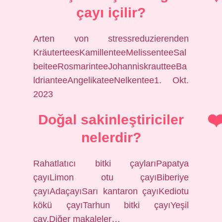
çayı içilir?
Arten von stressreduzierenden
KräuterteesKamillenteeMelissenteeSal
beiteeRosmarinteeJohanniskrautteeBa
ldrianteeAngelikateeNelkentee1. Okt.
2023
Doğal sakinleştiriciler
nelerdir?
Rahatlatıcı bitki çaylarıPapatya
çayıLimon otu çayıBiberiye
çayıAdaçayıSarı kantaron çayıKediotu
kökü çayıTarhun bitki çayıYeşil
çay.Diğer makaleler…