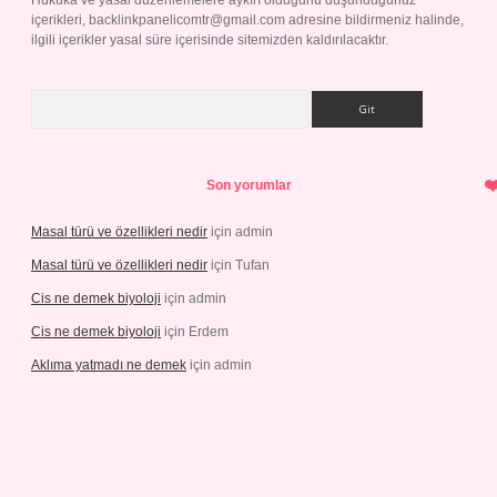
Hukuka ve yasal düzenlemelere aykırı olduğunu düşündüğünüz
içerikleri,
backlinkpanelicomtr@gmail.com
adresine bildirmeniz halinde,
ilgili içerikler yasal süre içerisinde sitemizden kaldırılacaktır.
Arama
Son yorumlar
Masal türü ve özellikleri nedir
için
admin
Masal türü ve özellikleri nedir
için
Tufan
Cis ne demek biyoloji
için
admin
Cis ne demek biyoloji
için
Erdem
Aklıma yatmadı ne demek
için
admin