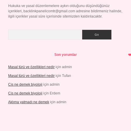
Hukuka ve yasal düzenlemelere aykırı olduğunu düşündüğünüz
içerikleri,
backlinkpanelicomtr@gmail.com
adresine bildirmeniz halinde,
ilgili içerikler yasal süre içerisinde sitemizden kaldırılacaktır.
Arama
Son yorumlar
Masal türü ve özellikleri nedir
için
admin
Masal türü ve özellikleri nedir
için
Tufan
Cis ne demek biyoloji
için
admin
Cis ne demek biyoloji
için
Erdem
Aklıma yatmadı ne demek
için
admin