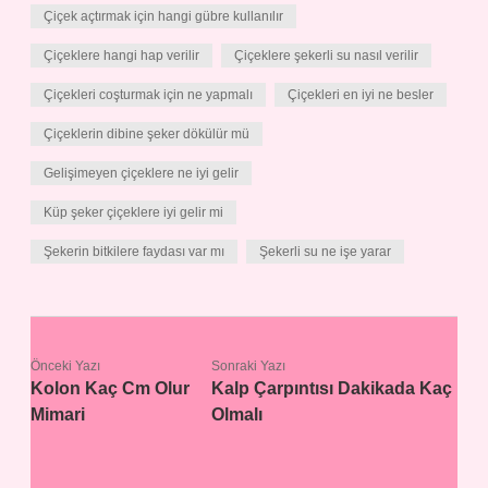
Çiçek açtırmak için hangi gübre kullanılır
Çiçeklere hangi hap verilir
Çiçeklere şekerli su nasıl verilir
Çiçekleri coşturmak için ne yapmalı
Çiçekleri en iyi ne besler
Çiçeklerin dibine şeker dökülür mü
Gelişimeyen çiçeklere ne iyi gelir
Küp şeker çiçeklere iyi gelir mi
Şekerin bitkilere faydası var mı
Şekerli su ne işe yarar
Önceki Yazı
Sonraki Yazı
Kolon Kaç Cm Olur
Kalp Çarpıntısı Dakikada Kaç
Mimari
Olmalı