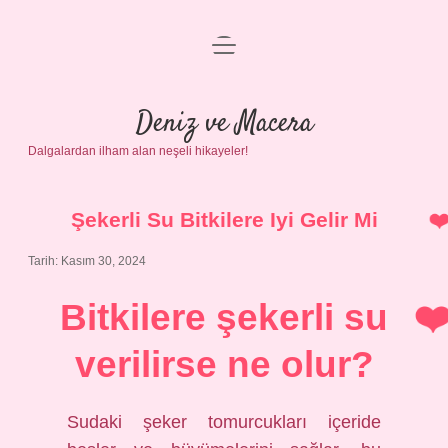
menüyü
Anasayfa
aç
Gizlilik Politikası
Deniz ve Macera
Dalgalardan ilham alan neşeli hikayeler!
Yasal Uyarı
Hakkımızda
Şekerli Su Bitkilere Iyi Gelir Mi
Tarih: Kasım 30, 2024
Bitkilere şekerli su
verilirse ne olur?
Sudaki şeker tomurcukları içeride