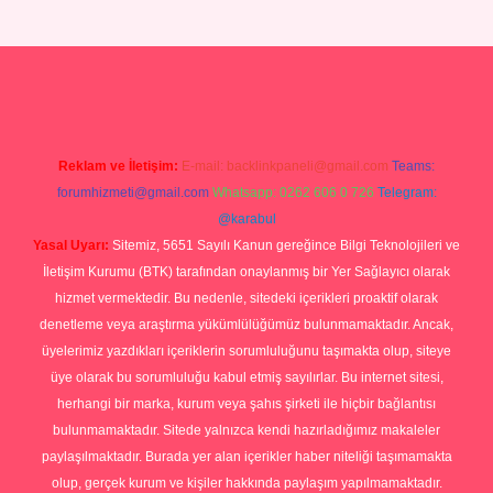
ipbetgiris.org
Reklam ve İletişim:
E-mail:
backlinkpaneli@gmail.com
Teams:
forumhizmeti@gmail.com
Whatsapp: 0262 606 0 726
Telegram:
@karabul
Yasal Uyarı:
Sitemiz, 5651 Sayılı Kanun gereğince Bilgi Teknolojileri ve
İletişim Kurumu (BTK) tarafından onaylanmış bir Yer Sağlayıcı olarak
hizmet vermektedir. Bu nedenle, sitedeki içerikleri proaktif olarak
denetleme veya araştırma yükümlülüğümüz bulunmamaktadır. Ancak,
üyelerimiz yazdıkları içeriklerin sorumluluğunu taşımakta olup, siteye
üye olarak bu sorumluluğu kabul etmiş sayılırlar. Bu internet sitesi,
herhangi bir marka, kurum veya şahıs şirketi ile hiçbir bağlantısı
bulunmamaktadır. Sitede yalnızca kendi hazırladığımız makaleler
paylaşılmaktadır. Burada yer alan içerikler haber niteliği taşımamakta
olup, gerçek kurum ve kişiler hakkında paylaşım yapılmamaktadır.