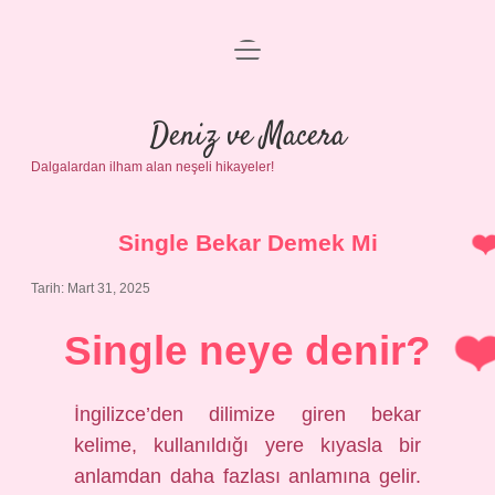
menüyü
Anasayfa
aç
Gizlilik Politikası
Deniz ve Macera
Dalgalardan ilham alan neşeli hikayeler!
Yasal Uyarı
Hakkımızda
Single Bekar Demek Mi
Tarih: Mart 31, 2025
Single neye denir?
İngilizce’den dilimize giren bekar
kelime, kullanıldığı yere kıyasla bir
anlamdan daha fazlası anlamına gelir.