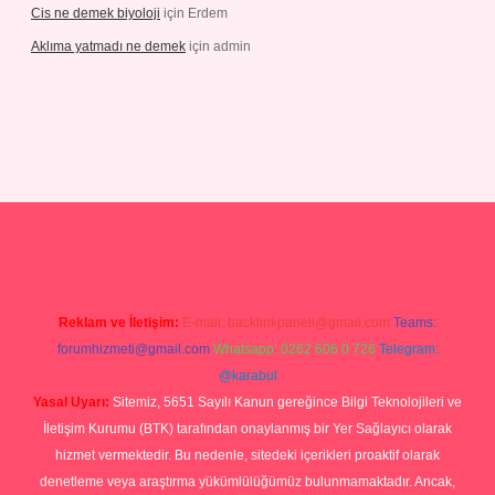
Cis ne demek biyoloji
için
Erdem
Aklıma yatmadı ne demek
için
admin
perabetgiris.com/
tulipbetgiris.org
Reklam ve İletişim:
E-mail:
backlinkpaneli@gmail.com
Teams:
forumhizmeti@gmail.com
Whatsapp: 0262 606 0 726
Telegram:
@karabul
Yasal Uyarı:
Sitemiz, 5651 Sayılı Kanun gereğince Bilgi Teknolojileri ve
İletişim Kurumu (BTK) tarafından onaylanmış bir Yer Sağlayıcı olarak
hizmet vermektedir. Bu nedenle, sitedeki içerikleri proaktif olarak
denetleme veya araştırma yükümlülüğümüz bulunmamaktadır. Ancak,