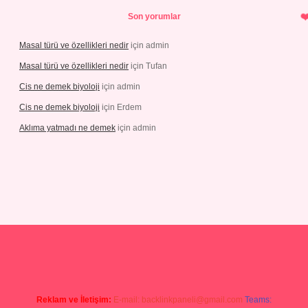
Son yorumlar
Masal türü ve özellikleri nedir
için
admin
Masal türü ve özellikleri nedir
için
Tufan
Cis ne demek biyoloji
için
admin
Cis ne demek biyoloji
için
Erdem
Aklıma yatmadı ne demek
için
admin
ris.org
Reklam ve İletişim:
E-mail:
backlinkpaneli@gmail.com
Teams: