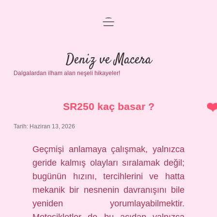
menüyü
Anasayfa
aç
Gizlilik Politikası
Deniz ve Macera
Dalgalardan ilham alan neşeli hikayeler!
Yasal Uyarı
Hakkımızda
SR250 kaç basar ?
Tarih: Haziran 13, 2026
Geçmişi anlamaya çalışmak, yalnızca
geride kalmış olayları sıralamak değil;
bugünün hızını, tercihlerini ve hatta
mekanik bir nesnenin davranışını bile
yeniden yorumlayabilmektir.