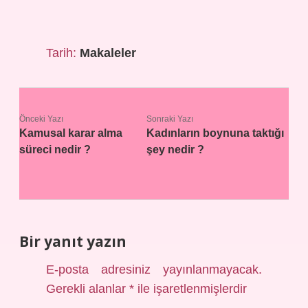
Tarih:
Makaleler
Önceki Yazı
Sonraki Yazı
Kamusal karar alma
Kadınların boynuna taktığı
süreci nedir ?
şey nedir ?
Bir yanıt yazın
E-posta adresiniz yayınlanmayacak.
Gerekli alanlar
*
ile işaretlenmişlerdir