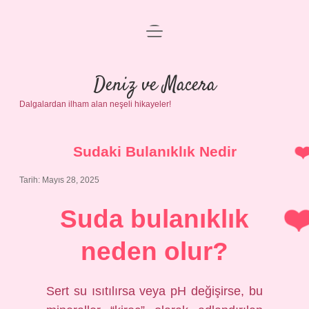
menüyü
Anasayfa
aç
Gizlilik Politikası
Deniz ve Macera
Dalgalardan ilham alan neşeli hikayeler!
Yasal Uyarı
Hakkımızda
Sudaki Bulanıklık Nedir
Tarih: Mayıs 28, 2025
Suda bulanıklık
neden olur?
Sert su ısıtılırsa veya pH değişirse, bu