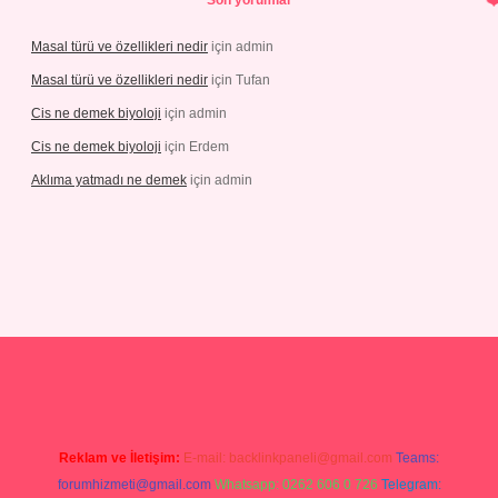
Son yorumlar
Masal türü ve özellikleri nedir
için
admin
Masal türü ve özellikleri nedir
için
Tufan
Cis ne demek biyoloji
için
admin
Cis ne demek biyoloji
için
Erdem
Aklıma yatmadı ne demek
için
admin
tgiris.org
Reklam ve İletişim:
E-mail:
backlinkpaneli@gmail.com
Teams:
forumhizmeti@gmail.com
Whatsapp: 0262 606 0 726
Telegram: