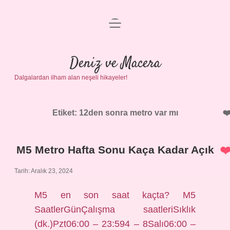
menüyü
Anasayfa
aç
Gizlilik Politikası
Deniz ve Macera
Dalgalardan ilham alan neşeli hikayeler!
Yasal Uyarı
Hakkımızda
Etiket:
12den sonra metro var mı
M5 Metro Hafta Sonu Kaça Kadar Açık
Tarih: Aralık 23, 2024
M5 en son saat kaçta? M5
SaatlerGünÇalışma saatleriSıklık
(dk.)Pzt06:00 – 23:594 – 8Salı06:00 –