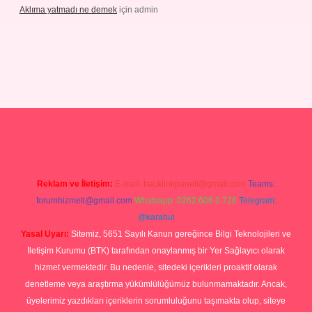
Aklıma yatmadı ne demek
için
admin
grandoperabetgiris.com/
tulipbetgiris.org
Reklam ve İletişim:
E-mail:
backlinkpaneli@gmail.com
Teams:
forumhizmeti@gmail.com
Whatsapp: 0262 606 0 726
Telegram:
@karabul
Yasal Uyarı:
Sitemiz, 5651 Sayılı Kanun gereğince Bilgi Teknolojileri ve
İletişim Kurumu (BTK) tarafından onaylanmış bir Yer Sağlayıcı olarak
hizmet vermektedir. Bu nedenle, sitedeki içerikleri proaktif olarak
denetleme veya araştırma yükümlülüğümüz bulunmamaktadır. Ancak,
üyelerimiz yazdıkları içeriklerin sorumluluğunu taşımakta olup, siteye