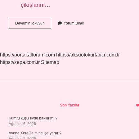
çıkışlarını…
M5
Devamını okuyun
Yorum Bırak
Metro
Hafta
Sonu
Kaça
Kadar
https://portakalforum.com
https://aksuotokurtarici.com.tr
Açık
https://zepa.com.tr
Sitemap
Sidebar
Son Yazılar
Kumru kuşu evde bakılır mı ?
Ağustos 6, 2026
Avene XeraCalm ne işe yarar ?
Ağustos 5, 2026