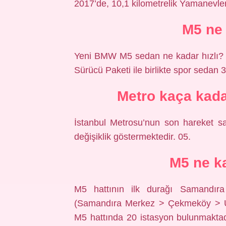
2017’de, 10,1 kilometrelik Yamanevle
M5 ne 
Yeni BMW M5 sedan ne kadar hızlı? 
Sürücü Paketi ile birlikte spor sedan 
Metro kaça kada
İstanbul Metrosu’nun son hareket saa
değişiklik göstermektedir. 05.
M5 ne k
M5 hattının ilk durağı Samandır
(Samandıra Merkez > Çekmeköy > Üsk
M5 hattında 20 istasyon bulunmaktad