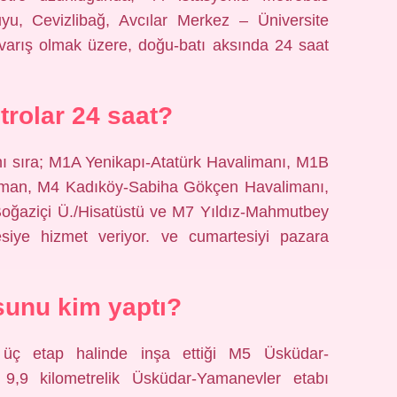
uyu, Cevizlibağ, Avcılar Merkez – Üniversite
varış olmak üzere, doğu-batı aksında 24 saat
rolar 24 saat?
ı sıra; M1A Yenikapı-Atatürk Havalimanı, M1B
osman, M4 Kadıköy-Sabiha Gökçen Havalimanı,
ğaziçi Ü./Hisatüstü ve M7 Yıldız-Mahmutbey
iye hizmet veriyor. ve cumartesiyi pazara
unu kim yaptı?
n üç etap halinde inşa ettiği M5 Üsküdar-
9,9 kilometrelik Üsküdar-Yamanevler etabı