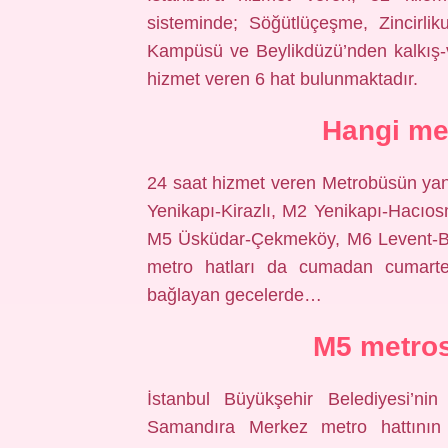
sisteminde; Söğütlüçeşme, Zincirlik
Kampüsü ve Beylikdüzü’nden kalkış-
hizmet veren 6 hat bulunmaktadır.
Hangi met
24 saat hizmet veren Metrobüsün yan
Yenikapı-Kirazlı, M2 Yenikapı-Hacı
M5 Üsküdar-Çekmeköy, M6 Levent-Bo
metro hatları da cumadan cumartes
bağlayan gecelerde…
M5 metros
İstanbul Büyükşehir Belediyesi’ni
Samandıra Merkez metro hattının 