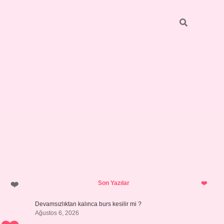
Sidebar
https://grandoper
Son Yazılar
Devamsızlıktan kalınca burs kesilir mi ?
Ağustos 6, 2026