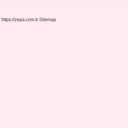
r
https://zepa.com.tr
Sitemap