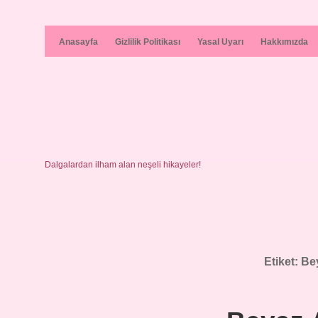
Anasayfa
Gizlilik Politikası
Yasal Uyarı
Hakkımızda
Dalgalardan ilham alan neşeli hikayeler!
Etiket:
Be