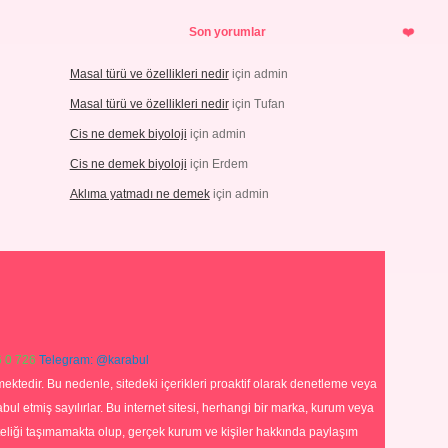
Son yorumlar
Masal türü ve özellikleri nedir
için
admin
Masal türü ve özellikleri nedir
için
Tufan
Cis ne demek biyoloji
için
admin
Cis ne demek biyoloji
için
Erdem
Aklıma yatmadı ne demek
için
admin
 0 726
Telegram: @karabul
ektedir. Bu nedenle, sitedeki içerikleri proaktif olarak denetleme veya
 etmiş sayılırlar. Bu internet sitesi, herhangi bir marka, kurum veya
niteliği taşımamakta olup, gerçek kurum ve kişiler hakkında paylaşım