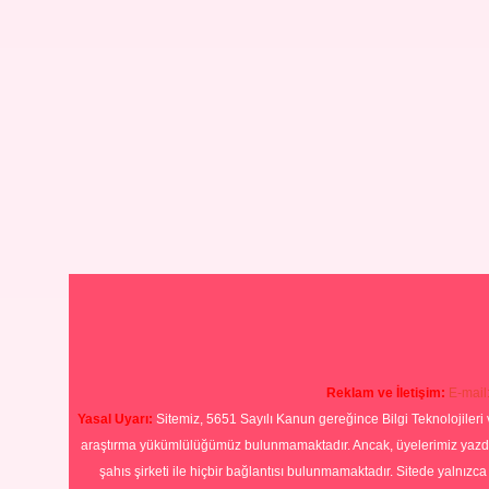
Reklam ve İletişim:
E-mail
Yasal Uyarı:
Sitemiz, 5651 Sayılı Kanun gereğince Bilgi Teknolojileri 
araştırma yükümlülüğümüz bulunmamaktadır. Ancak, üyelerimiz yazdıkla
şahıs şirketi ile hiçbir bağlantısı bulunmamaktadır. Sitede yalnızc