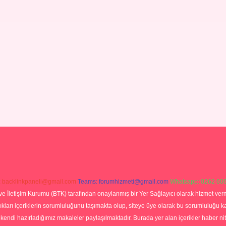
:
backlinkpaneli@gmail.com
Teams:
forumhizmeti@gmail.com
Whatsapp: 0262 606
ve İletişim Kurumu (BTK) tarafından onaylanmış bir Yer Sağlayıcı olarak hizmet verm
rı içeriklerin sorumluluğunu taşımakta olup, siteye üye olarak bu sorumluluğu kabul
a kendi hazırladığımız makaleler paylaşılmaktadır. Burada yer alan içerikler haber 