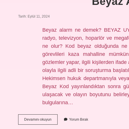
Beyaz 
Tarih: Eylül 11, 2024
Beyaz alarm ne demek? BEYAZ UYARI 
radyo, televizyon, hoparlör ve megaf
ne olur? Kod beyaz olduğunda ne o
görevlileri kaza mahalline mümkün
gözlemler yapar, ilgili kişilerden ifad
olayla ilgili adli bir soruşturma başl
Hekimsen hukuk departmanıyla veya e
Beyaz Kod yayınlandıktan sonra güv
ulaşacak ve olayın boyutunu belirleye
bulgularına…
Beyaz
Devamını okuyun
Yorum Bırak
Alarm