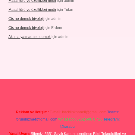
Masal türü ve özellikleri nedir
için
admin
Masal türü ve özellikleri nedir
için
Tufan
Cis ne demek biyoloji
için
admin
Cis ne demek biyoloji
için
Erdem
Aklıma yatmadı ne demek
için
admin
grandoperabetgiris.com/
tulipbetgiris.org
Reklam ve İletişim:
E-mail:
backlinkpaneli@gmail.com
Teams:
forumhizmeti@gmail.com
Whatsapp: 0262 606 0 726
Telegram:
@karabul
Yasal Uyarı:
Sitemiz, 5651 Sayılı Kanun gereğince Bilgi Teknolojileri ve