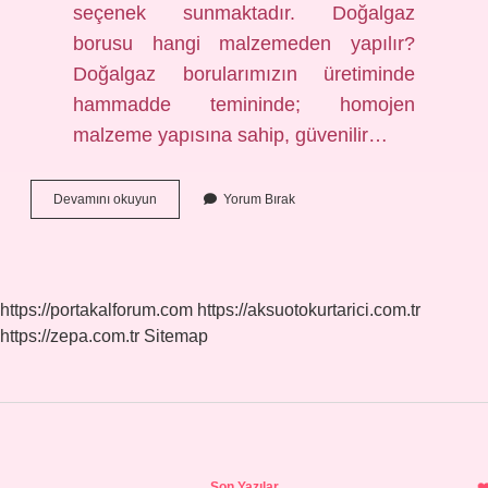
seçenek sunmaktadır. Doğalgaz
borusu hangi malzemeden yapılır?
Doğalgaz borularımızın üretiminde
hammadde temininde; homojen
malzeme yapısına sahip, güvenilir…
Doğalgaz
Devamını okuyun
Yorum Bırak
Esnek
Boru
Mu
Demir
Boru
https://portakalforum.com
https://aksuotokurtarici.com.tr
Mu
https://zepa.com.tr
Sitemap
Sidebar
Son Yazılar