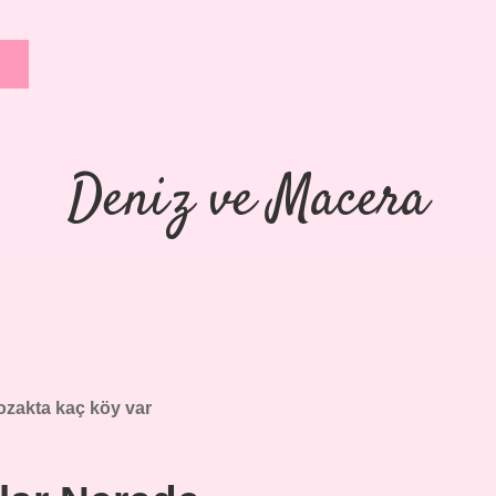
Deniz ve Macera
ozakta kaç köy var