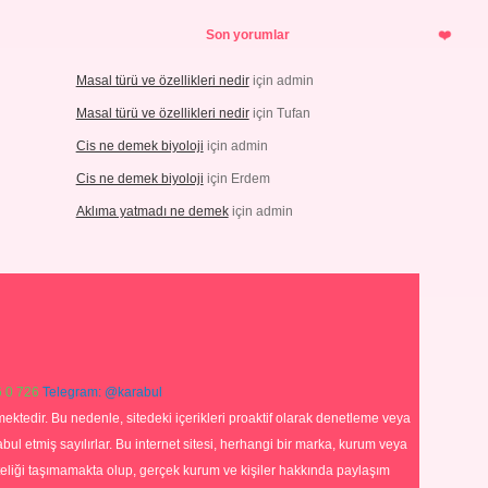
Son yorumlar
Masal türü ve özellikleri nedir
için
admin
Masal türü ve özellikleri nedir
için
Tufan
Cis ne demek biyoloji
için
admin
Cis ne demek biyoloji
için
Erdem
Aklıma yatmadı ne demek
için
admin
 0 726
Telegram: @karabul
ektedir. Bu nedenle, sitedeki içerikleri proaktif olarak denetleme veya
 etmiş sayılırlar. Bu internet sitesi, herhangi bir marka, kurum veya
niteliği taşımamakta olup, gerçek kurum ve kişiler hakkında paylaşım