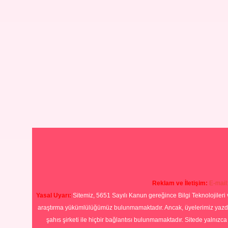
Reklam ve İletişim:
E-mail
Yasal Uyarı:
Sitemiz, 5651 Sayılı Kanun gereğince Bilgi Teknolojileri 
araştırma yükümlülüğümüz bulunmamaktadır. Ancak, üyelerimiz yazdıkla
şahıs şirketi ile hiçbir bağlantısı bulunmamaktadır. Sitede yalnızc