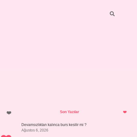
Sidebar
https://grandoper
Son Yazılar
Devamsızlıktan kalınca burs kesilir mi ?
Ağustos 6, 2026