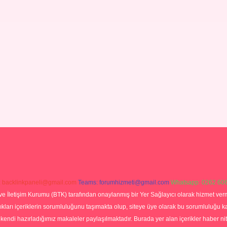
:
backlinkpaneli@gmail.com
Teams:
forumhizmeti@gmail.com
Whatsapp: 0262 606
ve İletişim Kurumu (BTK) tarafından onaylanmış bir Yer Sağlayıcı olarak hizmet verm
rı içeriklerin sorumluluğunu taşımakta olup, siteye üye olarak bu sorumluluğu kabul
a kendi hazırladığımız makaleler paylaşılmaktadır. Burada yer alan içerikler haber 