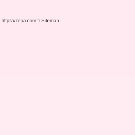
r
https://zepa.com.tr
Sitemap