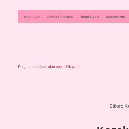
Anasayfa
Gizlilik Politikası
Yasal Uyarı
Hakkımızda
Dalgalardan ilham alan neşeli hikayeler!
Etiket:
K