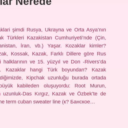
lar Nerede
klari şimdi Rusya, Ukrayna ve Orta Asya’nın
ak Türkleri Kazakistan Cumhuriyeti’nde (Çin,
nistan, İran, vb.) Yaşar. Kozaklar kimler?
ak, Kossak, Kazak, Farklı Dillere göre Rus
halklarının ve 15. yüzyıl ve Don -Rivers’da
ımı. Kazaklar hangi Türk boyundan? Kazak
irdiğimizde, Kipchak uzunluğu burada ortada
 büyük kabileden oluşuyordu: Root Murun,
 uzunluk-Das Kırgız, Kazak ve Özbek’te de
The term cuban sweater line (к? Банское…