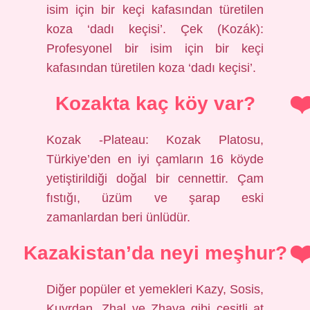
isim için bir keçi kafasından türetilen
koza ‘dadı keçisi’. Çek (Kozák):
Profesyonel bir isim için bir keçi
kafasından türetilen koza ‘dadı keçisi’.
Kozakta kaç köy var?
Kozak -Plateau: Kozak Platosu,
Türkiye’den en iyi çamların 16 köyde
yetiştirildiği doğal bir cennettir. Çam
fıstığı, üzüm ve şarap eski
zamanlardan beri ünlüdür.
Kazakistan’da neyi meşhur?
Diğer popüler et yemekleri Kazy, Sosis,
Kuyrdan, Zhal ve Zhaya gibi çeşitli at