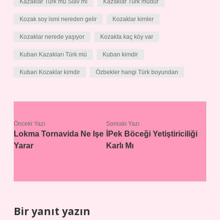
Kazaklar Türk mü Slav mı
Kazaklar Türk müdür
Kozak soy ismi nereden gelir
Kozaklar kimler
Kozaklar nerede yaşıyor
Kozakta kaç köy var
Kuban Kazakları Türk mü
Kuban kimdir
Kuban Kozaklar kimdir
Özbekler hangi Türk boyundan
Önceki Yazı
Sonraki Yazı
Lokma Tornavida Ne Işe
İPek Böceği Yetiştiriciliği
Yarar
Karlı Mı
Bir yanıt yazın