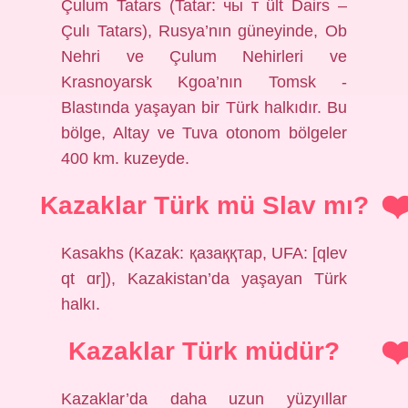
Çulum Tatars (Tatar: чы т ült Dairs –
Çulı Tatars), Rusya’nın güneyinde, Ob
Nehri ve Çulum Nehirleri ve
Krasnoyarsk Kgoa’nın Tomsk -
Blastında yaşayan bir Türk halkıdır. Bu
bölge, Altay ve Tuva otonom bölgeler
400 km. kuzeyde.
Kazaklar Türk mü Slav mı?
Kasakhs (Kazak: қазаққтар, UFA: [qlev
qt ɑr]), Kazakistan’da yaşayan Türk
halkı.
Kazaklar Türk müdür?
Kazaklar’da daha uzun yüzyıllar