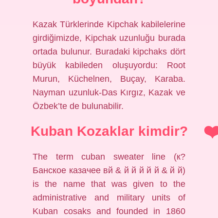
Kazak Türklerinde Kipchak kabilelerine
girdiğimizde, Kipchak uzunluğu burada
ortada bulunur. Buradaki kipchaks dört
büyük kabileden oluşuyordu: Root
Murun, Küchelnen, Buçay, Karaba.
Nayman uzunluk-Das Kırgız, Kazak ve
Özbek’te de bulunabilir.
Kuban Kozaklar kimdir?
The term cuban sweater line (к?
Банское казачее вй & й й й й й & й й)
is the name that was given to the
administrative and military units of
Kuban cosaks and founded in 1860