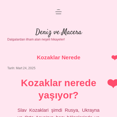
menüyü
Anasayfa
aç
Gizlilik Politikası
Deniz ve Macera
Dalgalardan ilham alan neşeli hikayeler!
Yasal Uyarı
Hakkımızda
Kozaklar Nerede
Tarih: Mart 24, 2025
Kozaklar nerede
yaşıyor?
Slav Kozaklari şimdi Rusya, Ukrayna