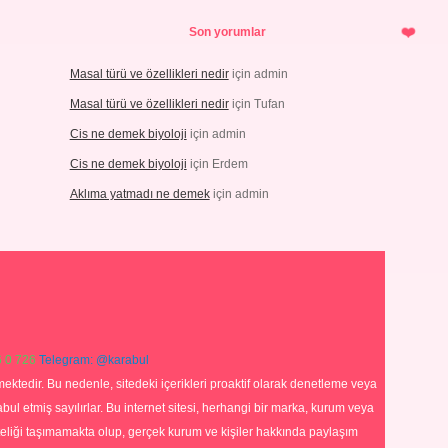
Son yorumlar
Masal türü ve özellikleri nedir
için
admin
Masal türü ve özellikleri nedir
için
Tufan
Cis ne demek biyoloji
için
admin
Cis ne demek biyoloji
için
Erdem
Aklıma yatmadı ne demek
için
admin
 0 726
Telegram: @karabul
ektedir. Bu nedenle, sitedeki içerikleri proaktif olarak denetleme veya
 etmiş sayılırlar. Bu internet sitesi, herhangi bir marka, kurum veya
niteliği taşımamakta olup, gerçek kurum ve kişiler hakkında paylaşım