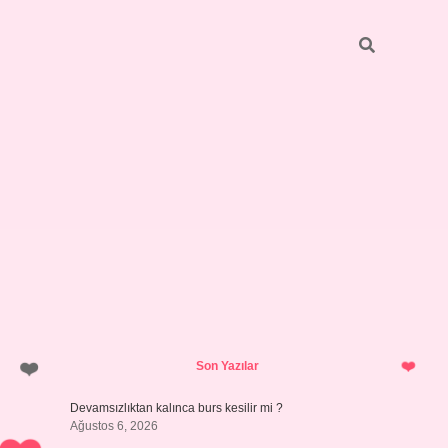
Sidebar
https://grandoperabetgiris.com/
tulipbetgiris.or
Son Yazılar
Devamsızlıktan kalınca burs kesilir mi ?
Ağustos 6, 2026