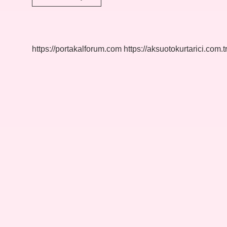
Sonra
Cilde
Ne
Sürülür
https://portakalforum.com
https://aksuotokurtarici.com.t