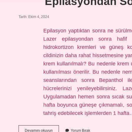
Epilasyondan So
Tarih: Ekim 4, 2024
Epilasyon yaptıktan sonra ne sürülm
Lazer epilasyondan sonra hafif n
hidrokortizon kremleri ve güneş ko
cildinizin daha rahat hissetmesine ya
krem kullanılmalı? Bu nedenle krem ​​
kullanılması önerilir. Bu nedenle nem
seanslarından sonra Bepanthol ile
hücrelerinizi yenileyebilirsiniz. 
Uygulamadan hemen sonra sıcak suy
hafta boyunca güneşe çıkmamalı, sol
tahriş edebilecek işlemlerden 1 haft
Epilasyondan
Devamını okuyun
Yorum Bırak