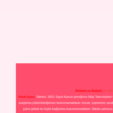
Reklam ve İletişim:
E-mail
Yasal Uyarı:
Sitemiz, 5651 Sayılı Kanun gereğince Bilgi Teknolojileri 
araştırma yükümlülüğümüz bulunmamaktadır. Ancak, üyelerimiz yazdıkla
şahıs şirketi ile hiçbir bağlantısı bulunmamaktadır. Sitede yalnızc