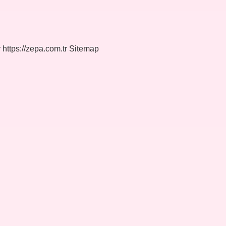
r
https://zepa.com.tr
Sitemap