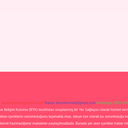
:
backlinkpaneli@gmail.com
Teams:
forumhizmeti@gmail.com
Whatsapp: 0262 606
ve İletişim Kurumu (BTK) tarafından onaylanmış bir Yer Sağlayıcı olarak hizmet verm
rı içeriklerin sorumluluğunu taşımakta olup, siteye üye olarak bu sorumluluğu kabul
a kendi hazırladığımız makaleler paylaşılmaktadır. Burada yer alan içerikler haber 