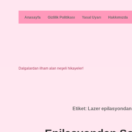
Anasayfa
Gizlilik Politikası
Yasal Uyarı
Hakkımızda
Dalgalardan ilham alan neşeli hikayeler!
Etiket:
Lazer epilasyondan 