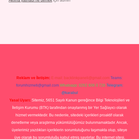
Aklıma yatmadı ne demek
için
admin
.com/
tulipbetgiris.org
Reklam ve İletişim:
E-mail:
backlinkpaneli@gmail.com
Teams:
forumhizmeti@gmail.com
Whatsapp: 0262 606 0 726
Telegram:
@karabul
Yasal Uyarı:
Sitemiz, 5651 Sayılı Kanun gereğince Bilgi Teknolojileri ve
İletişim Kurumu (BTK) tarafından onaylanmış bir Yer Sağlayıcı olarak
hizmet vermektedir. Bu nedenle, sitedeki içerikleri proaktif olarak
denetleme veya araştırma yükümlülüğümüz bulunmamaktadır. Ancak,
üyelerimiz yazdıkları içeriklerin sorumluluğunu taşımakta olup, siteye
üye olarak bu sorumluluğu kabul etmiş sayılırlar. Bu internet sitesi,