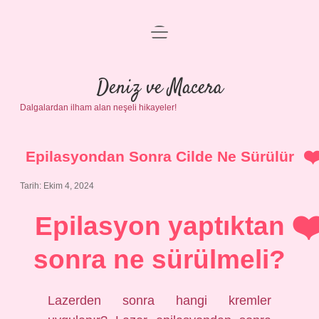
menüyü
Anasayfa
aç
Gizlilik Politikası
Deniz ve Macera
Dalgalardan ilham alan neşeli hikayeler!
Yasal Uyarı
Hakkımızda
Epilasyondan Sonra Cilde Ne Sürülür
Tarih: Ekim 4, 2024
Epilasyon yaptıktan
sonra ne sürülmeli?
Lazerden sonra hangi kremler