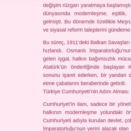
değişim rüzgarı yaratmaya başlamıştı. B
dünyasında modernleşme, eşitlik,
gelmişti. Bu dönemde özellikle Meşrut
ve siyasal reform taleplerini gündeme 
Bu süreç, 1911’deki Balkan Savaşları
hızlandı. Osmanlı İmparatorluğu’n
gelen işgal, halkın bağımsızlık müc
Atatürk’ün önderliğinde başlayan 
sonunu işaret ederken, bir yandan da
etme çabalarını beraberinde getirdi.
Türkiye Cumhuriyeti’nin Adını Alması
Cumhuriyet’in ilanı, sadece bir yönet
halkının modernleşme yolundaki ön
Cumhuriyeti adıyla kurulan devlet, çok
İmparatorluğu’nun yerini alacak olan 