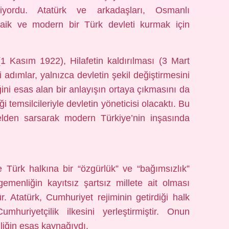
liyordu. Atatürk ve arkadaşları, Osmanlı
 laik ve modern bir Türk devleti kurmak için
(1 Kasım 1922), Hilafetin kaldırılması (3 Mart
i adımlar, yalnızca devletin şekil değiştirmesini
ni esas alan bir anlayışın ortaya çıkmasını da
ği temsilcileriyle devletin yöneticisi olacaktı. Bu
lden sarsarak modern Türkiye’nin inşasında
te Türk halkına bir “özgürlük” ve “bağımsızlık”
emenliğin kayıtsız şartsız millete ait olması
ür. Atatürk, Cumhuriyet rejiminin getirdiği halk
mhuriyetçilik ilkesini yerleştirmiştir. Onun
liğin esas kaynağıydı.