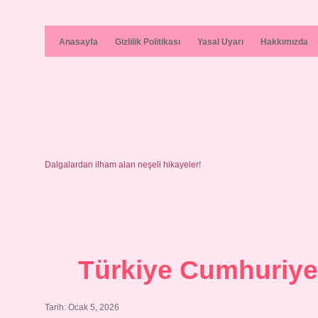
Anasayfa
Gizlilik Politikası
Yasal Uyarı
Hakkımızda
Dalgalardan ilham alan neşeli hikayeler!
Türkiye Cumhuriyet
Tarih: Ocak 5, 2026