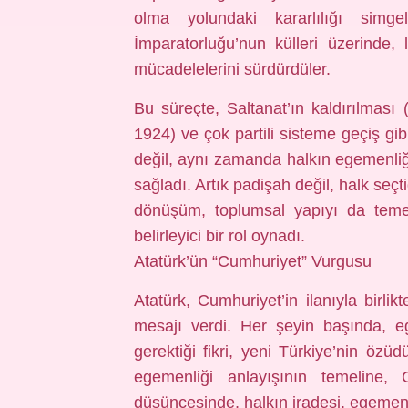
olma yolundaki kararlılığı simge
İmparatorluğu’nun külleri üzerinde,
mücadelelerini sürdürdüler.
Bu süreçte, Saltanat’ın kaldırılması 
1924) ve çok partili sisteme geçiş gib
değil, aynı zamanda halkın egemenliği
sağladı. Artık padişah değil, halk seçti
dönüşüm, toplumsal yapıyı da teme
belirleyici bir rol oynadı.
Atatürk’ün “Cumhuriyet” Vurgusu
Atatürk, Cumhuriyet’in ilanıyla birlik
mesajı verdi. Her şeyin başında, eg
gerektiği fikri, yeni Türkiye’nin özüd
egemenliği anlayışının temeline, Cu
düşüncesinde, halkın iradesi, egemen