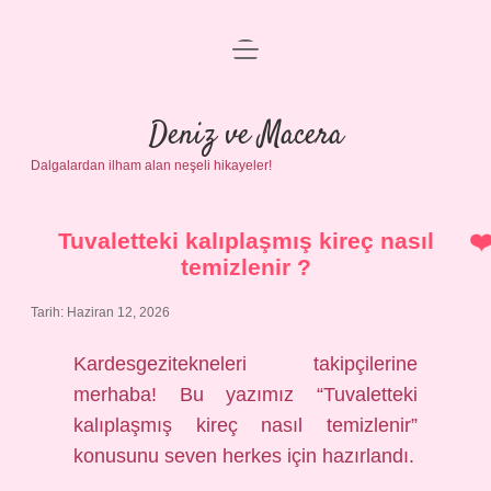
menüyü
Anasayfa
aç
Gizlilik Politikası
Deniz ve Macera
Dalgalardan ilham alan neşeli hikayeler!
Yasal Uyarı
Hakkımızda
Tuvaletteki kalıplaşmış kireç nasıl
temizlenir ?
Tarih: Haziran 12, 2026
Kardesgezitekneleri takipçilerine
merhaba! Bu yazımız “Tuvaletteki
kalıplaşmış kireç nasıl temizlenir”
konusunu seven herkes için hazırlandı.