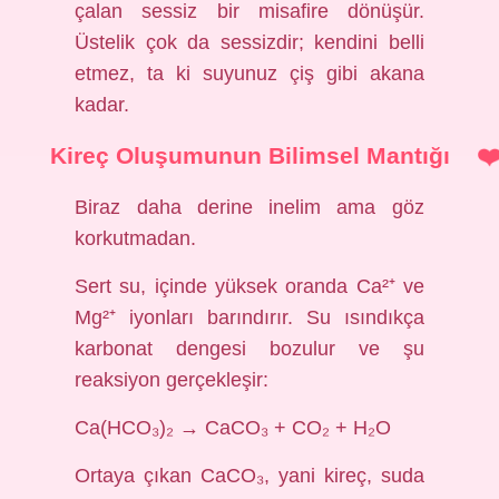
çalan sessiz bir misafire dönüşür.
Üstelik çok da sessizdir; kendini belli
etmez, ta ki suyunuz çiş gibi akana
kadar.
Kireç Oluşumunun Bilimsel Mantığı
Biraz daha derine inelim ama göz
korkutmadan.
Sert su, içinde yüksek oranda Ca²⁺ ve
Mg²⁺ iyonları barındırır. Su ısındıkça
karbonat dengesi bozulur ve şu
reaksiyon gerçekleşir:
Ca(HCO₃)₂ → CaCO₃ + CO₂ + H₂O
Ortaya çıkan CaCO₃, yani kireç, suda