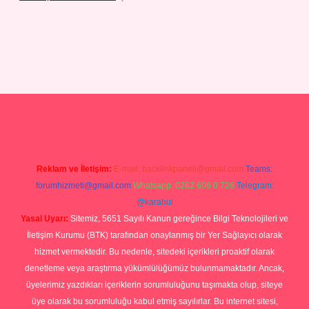
erabetgiris.com/
tulipbetgiris.org
Reklam ve İletişim:
E-mail:
backlinkpaneli@gmail.com
Teams:
forumhizmeti@gmail.com
Whatsapp: 0262 606 0 726
Telegram:
@karabul
Yasal Uyarı:
Sitemiz, 5651 Sayılı Kanun gereğince Bilgi Teknolojileri ve
İletişim Kurumu (BTK) tarafından onaylanmış bir Yer Sağlayıcı olarak
hizmet vermektedir. Bu nedenle, sitedeki içerikleri proaktif olarak
denetleme veya araştırma yükümlülüğümüz bulunmamaktadır. Ancak,
üyelerimiz yazdıkları içeriklerin sorumluluğunu taşımakta olup, siteye
üye olarak bu sorumluluğu kabul etmiş sayılırlar. Bu internet sitesi,