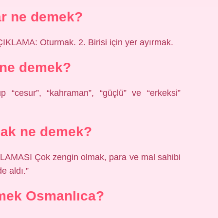
ar ne demek?
MA: Oturmak. 2. Birisi için yer ayırmak.
 ne demek?
up “cesur”, “kahraman”, “güçlü” ve “erkeksi”
mak ne demek?
MASI Çok zengin olmak, para ve mal sahibi
 aldı.”
mek Osmanlıca?