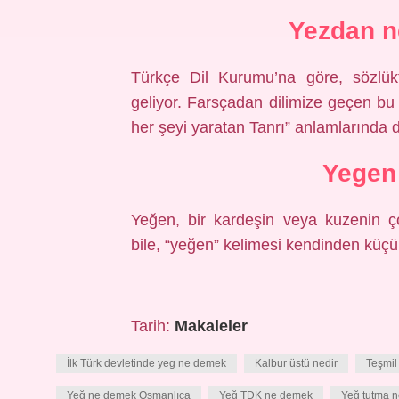
Yezdan 
Türkçe Dil Kurumu’na göre, sözlük
geliyor. Farsçadan dilimize geçen bu 
her şeyi yaratan Tanrı” anlamlarında da
Yegen
Yeğen, bir kardeşin veya kuzenin ç
bile, “yeğen” kelimesi kendinden küçük 
Tarih:
Makaleler
İlk Türk devletinde yeg ne demek
Kalbur üstü nedir
Teşmil
Yeğ ne demek Osmanlıca
Yeğ TDK ne demek
Yeğ tutma 