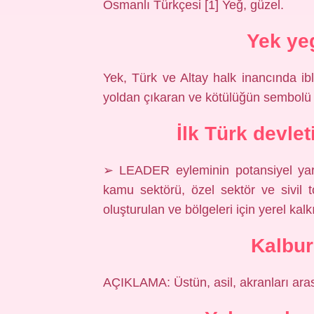
Osmanlı Türkçesi [1] Yeğ, güzel.
Yek ye
Yek, Türk ve Altay halk inancında ibli
yoldan çıkaran ve kötülüğün sembolü ola
İlk Türk devle
➢ LEADER eyleminin potansiyel yara
kamu sektörü, özel sektör ve sivil to
oluşturulan ve bölgeleri için yerel kalkı
Kalbur
AÇIKLAMA: Üstün, asil, akranları ara