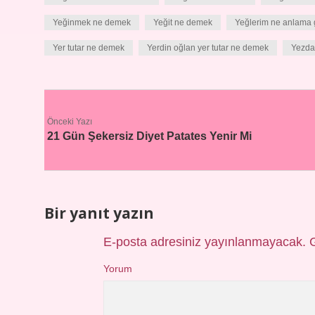
Yeğinmek ne demek
Yeğit ne demek
Yeğlerim ne anlama g
Yer tutar ne demek
Yerdin oğlan yer tutar ne demek
Yezda
Önceki Yazı
21 Gün Şekersiz Diyet Patates Yenir Mi
Bir yanıt yazın
E-posta adresiniz yayınlanmayacak.
Yorum