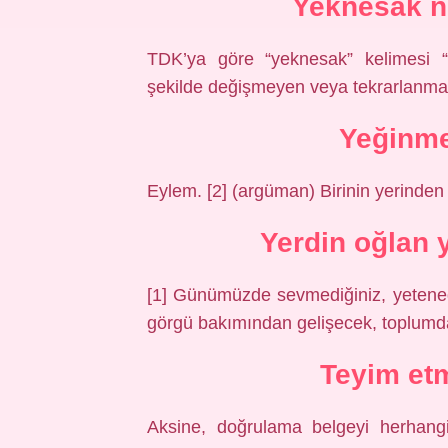
Yeknesak n
TDK’ya göre “yeknesak” kelimesi “
şekilde değişmeyen veya tekrarlanma
Yeğinm
Eylem. [2] (argüman) Birinin yerinde
Yerdin oğlan 
[1] Günümüzde sevmediğiniz, yeteneğ
görgü bakımından gelişecek, toplumda 
Teyim et
Aksine, doğrulama belgeyi herhang