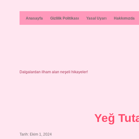
Anasayfa
Gizlilik Politikası
Yasal Uyarı
Hakkımızda
Dalgalardan ilham alan neşeli hikayeler!
Yeğ Tut
Tarih: Ekim 1, 2024