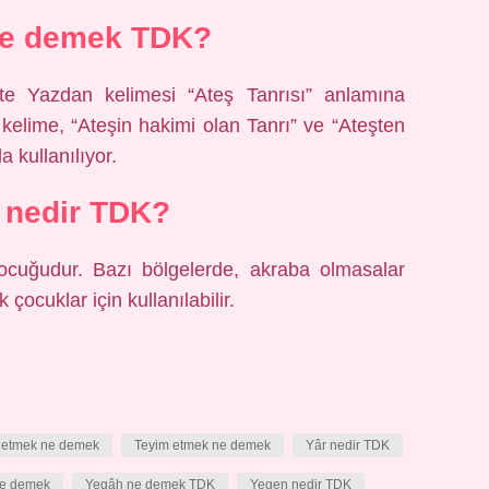
ne demek TDK?
te Yazdan kelimesi “Ateş Tanrısı” anlamına
kelime, “Ateşin hakimi olan Tanrı” ve “Ateşten
 kullanılıyor.
 nedir TDK?
ocuğudur. Bazı bölgelerde, akraba olmasalar
çocuklar için kullanılabilir.
 etmek ne demek
Teyim etmek ne demek
Yâr nedir TDK
ne demek
Yegâh ne demek TDK
Yegen nedir TDK