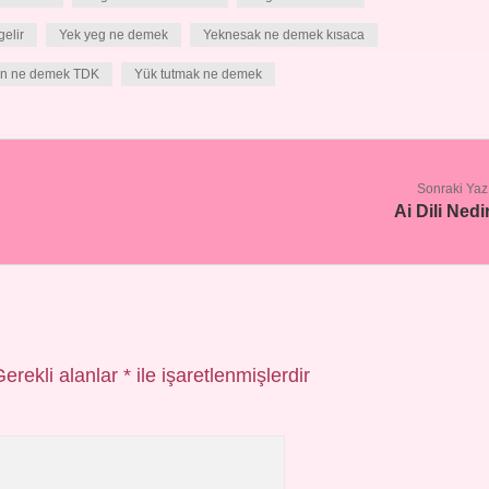
elir
Yek yeg ne demek
Yeknesak ne demek kısaca
n ne demek TDK
Yük tutmak ne demek
Sonraki Yaz
Ai Dili Nedi
Gerekli alanlar
*
ile işaretlenmişlerdir