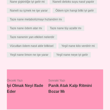
Nane şişkinliğe iyi gelir mi
Naneli detoks suyu nasıl yapılır
Naneli su içmek ne işe yarar
Ödem için hangi bitki iyi gelir
Taze nane metabolizmayı hızlandırır mı
Taze nane ödem atar mı
Taze nane tüy azaltır mı
Taze nanenin yan etkileri nelerdir
Vücuttan ödem nasıl atılır bitkisel
Yeşil nane kilo verdirir mi
Yeşil nane limon ne işe yarar
Yeşil nane neye iyi gelir
Önceki Yazı
Sonraki Yazı
Iyi Olmak Neyi Ifade
Panik Atak Kalp Ritmini
Eder
Bozar Mı