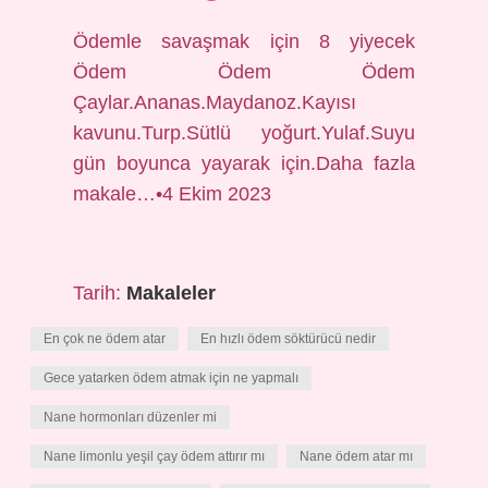
Ödemle savaşmak için 8 yiyecek
Ödem Ödem Ödem
Çaylar.Ananas.Maydanoz.Kayısı
kavunu.Turp.Sütlü yoğurt.Yulaf.Suyu
gün boyunca yayarak için.Daha fazla
makale…•4 Ekim 2023
Tarih:
Makaleler
En çok ne ödem atar
En hızlı ödem söktürücü nedir
Gece yatarken ödem atmak için ne yapmalı
Nane hormonları düzenler mi
Nane limonlu yeşil çay ödem attırır mı
Nane ödem atar mı