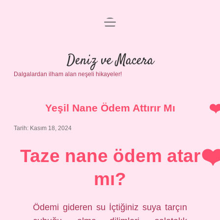
menüyü
Anasayfa
aç
Gizlilik Politikası
Deniz ve Macera
Dalgalardan ilham alan neşeli hikayeler!
Yasal Uyarı
Hakkımızda
Yeşil Nane Ödem Attırır Mı
Tarih: Kasım 18, 2024
Taze nane ödem atar
mı?
Ödemi gideren su İçtiğiniz suya tarçın