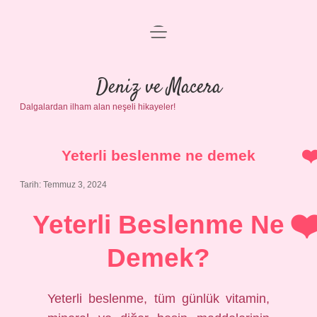
menüyü
Anasayfa
aç
Gizlilik Politikası
Deniz ve Macera
Dalgalardan ilham alan neşeli hikayeler!
Yasal Uyarı
Hakkımızda
Yeterli beslenme ne demek
Tarih: Temmuz 3, 2024
Yeterli Beslenme Ne
Demek?
Yeterli beslenme, tüm günlük vitamin,