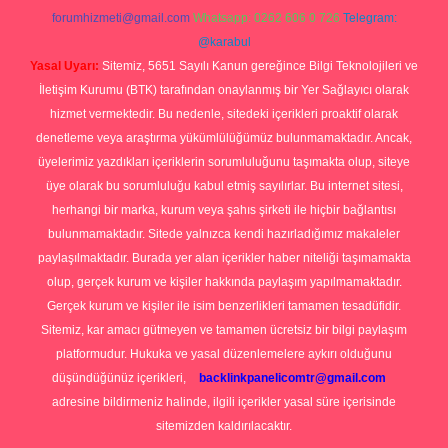
forumhizmeti@gmail.com
Whatsapp: 0262 606 0 726
Telegram:
@karabul
Yasal Uyarı:
Sitemiz, 5651 Sayılı Kanun gereğince Bilgi Teknolojileri ve
İletişim Kurumu (BTK) tarafından onaylanmış bir Yer Sağlayıcı olarak
hizmet vermektedir. Bu nedenle, sitedeki içerikleri proaktif olarak
denetleme veya araştırma yükümlülüğümüz bulunmamaktadır. Ancak,
üyelerimiz yazdıkları içeriklerin sorumluluğunu taşımakta olup, siteye
üye olarak bu sorumluluğu kabul etmiş sayılırlar. Bu internet sitesi,
herhangi bir marka, kurum veya şahıs şirketi ile hiçbir bağlantısı
bulunmamaktadır. Sitede yalnızca kendi hazırladığımız makaleler
paylaşılmaktadır. Burada yer alan içerikler haber niteliği taşımamakta
olup, gerçek kurum ve kişiler hakkında paylaşım yapılmamaktadır.
Gerçek kurum ve kişiler ile isim benzerlikleri tamamen tesadüfidir.
Sitemiz, kar amacı gütmeyen ve tamamen ücretsiz bir bilgi paylaşım
platformudur. Hukuka ve yasal düzenlemelere aykırı olduğunu
düşündüğünüz içerikleri,
backlinkpanelicomtr@gmail.com
adresine bildirmeniz halinde, ilgili içerikler yasal süre içerisinde
sitemizden kaldırılacaktır.