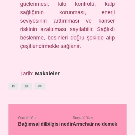
güçlenmesi, kilo kontrolü, kalp
sağlığının korunması, enerji
seviyesinin arttırılması ve kanser
riskinin azaltılması sayılabilir. Sağlıklı
beslenme, besinleri doğru şekilde alıp
çeşitlendirmekle sağlanır.
Tarih:
Makaleler
kl
sa
ve
Önceki Yazı
Sonraki Yazı
Bağımsal dilbilgisi nedir
Armchair ne demek