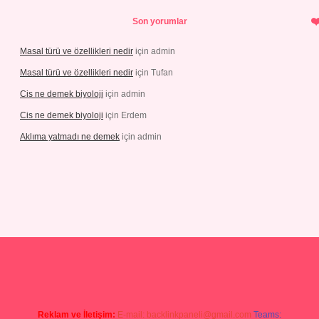
Son yorumlar
Masal türü ve özellikleri nedir
için
admin
Masal türü ve özellikleri nedir
için
Tufan
Cis ne demek biyoloji
için
admin
Cis ne demek biyoloji
için
Erdem
Aklıma yatmadı ne demek
için
admin
.com/
tulipbetgiris.org
Reklam ve İletişim:
E-mail:
backlinkpaneli@gmail.com
Teams: