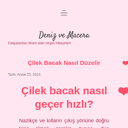
menüyü
Anasayfa
aç
Gizlilik Politikası
Deniz ve Macera
Dalgalardan ilham alan neşeli hikayeler!
Yasal Uyarı
Hakkımızda
Çilek Bacak Nasıl Düzelir
Tarih: Aralık 25, 2024
Çilek bacak nasıl
geçer hızlı?
Nazikçe ve kılların çıkış yönüne doğru