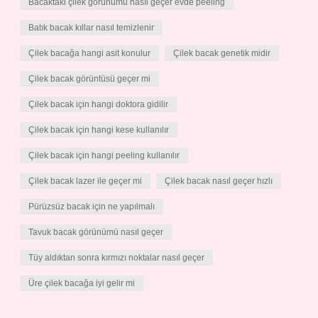
Bacaktaki çilek görünümü nasıl geçer evde peeling
Batık bacak kıllar nasıl temizlenir
Çilek bacağa hangi asit konulur
Çilek bacak genetik midir
Çilek bacak görüntüsü geçer mi
Çilek bacak için hangi doktora gidilir
Çilek bacak için hangi kese kullanılır
Çilek bacak için hangi peeling kullanılır
Çilek bacak lazer ile geçer mi
Çilek bacak nasıl geçer hızlı
Pürüzsüz bacak için ne yapılmalı
Tavuk bacak görünümü nasıl geçer
Tüy aldıktan sonra kırmızı noktalar nasıl geçer
Üre çilek bacağa iyi gelir mi