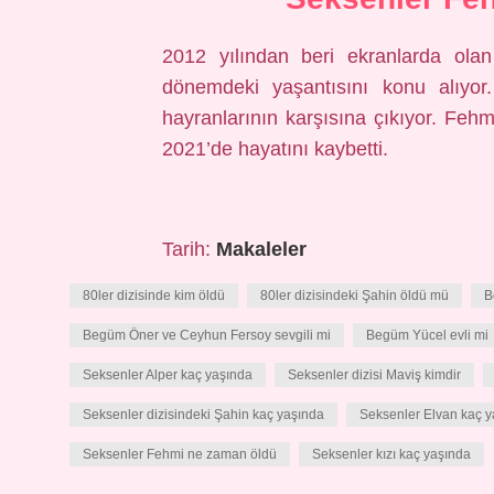
2012 yılından beri ekranlarda olan 
dönemdeki yaşantısını konu alıyor
hayranlarının karşısına çıkıyor. Feh
2021’de hayatını kaybetti.
Tarih:
Makaleler
80ler dizisinde kim öldü
80ler dizisindeki Şahin öldü mü
B
Begüm Öner ve Ceyhun Fersoy sevgili mi
Begüm Yücel evli mi
Seksenler Alper kaç yaşında
Seksenler dizisi Maviş kimdir
Seksenler dizisindeki Şahin kaç yaşında
Seksenler Elvan kaç 
Seksenler Fehmi ne zaman öldü
Seksenler kızı kaç yaşında