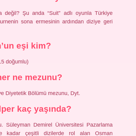
 değil? Şu anda “Suit” adlı oyunla Türkiye
urnenin sona ermesinin ardından diziye geri
’un eşi kim?
15 doğumlu)
er ne mezunu?
ve Diyetetik Bölümü mezunu, Dyt.
lper kaç yaşında?
u. Süleyman Demirel Üniversitesi Pazarlama
 kadar çeşitli dizilerde rol alan Osman