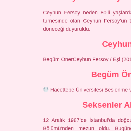
Ceyhun Fersoy neden 80’li yaşlarda
turnesinde olan Ceyhun Fersoy’un t
döneceği duyuruldu.
Ceyhun
Begüm ÖnerCeyhun Fersoy / Eşi (20
Begüm Ön
Hacettepe Üniversitesi Beslenme 
Seksenler A
12 Aralık 1987’de İstanbul’da doğd
Bölümü’nden mezun oldu. Bugüne