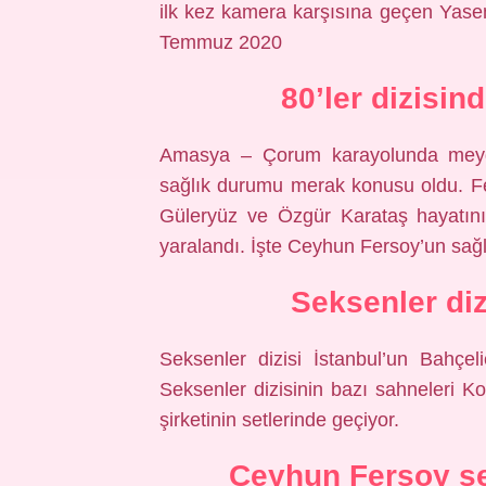
ilk kez kamera karşısına geçen Yas
Temmuz 2020
80’ler dizisi
Amasya – Çorum karayolunda meyd
sağlık durumu merak konusu oldu. F
Güleryüz ve Özgür Karataş hayatını
yaralandı. İşte Ceyhun Fersoy’un sağ
Seksenler diz
Seksenler dizisi İstanbul’un Bahçeli
Seksenler dizisinin bazı sahneleri K
şirketinin setlerinde geçiyor.
Ceyhun Fersoy se