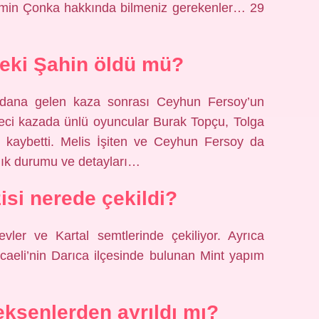
emin Çonka hakkında bilmeniz gerekenler… 29
ndeki Şahin öldü mü?
ana gelen kaza sonrası Ceyhun Fersoy’un
eci kazada ünlü oyuncular Burak Topçu, Tolga
 kaybetti. Melis İşiten ve Ceyhun Fersoy da
lık durumu ve detayları…
isi nerede çekildi?
evler ve Kartal semtlerinde çekiliyor. Ayrıca
ocaeli’nin Darıca ilçesinde bulunan Mint yapım
ksenlerden ayrıldı mı?