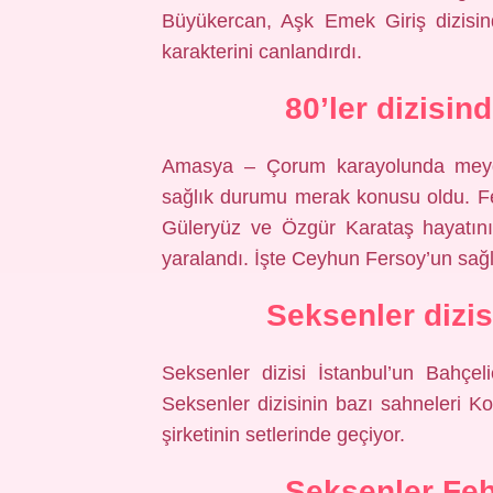
Büyükercan, Aşk Emek Giriş dizisin
karakterini canlandırdı.
80’ler dizisi
Amasya – Çorum karayolunda meyd
sağlık durumu merak konusu oldu. F
Güleryüz ve Özgür Karataş hayatını
yaralandı. İşte Ceyhun Fersoy’un sağ
Seksenler dizis
Seksenler dizisi İstanbul’un Bahçeli
Seksenler dizisinin bazı sahneleri K
şirketinin setlerinde geçiyor.
Seksenler Fe