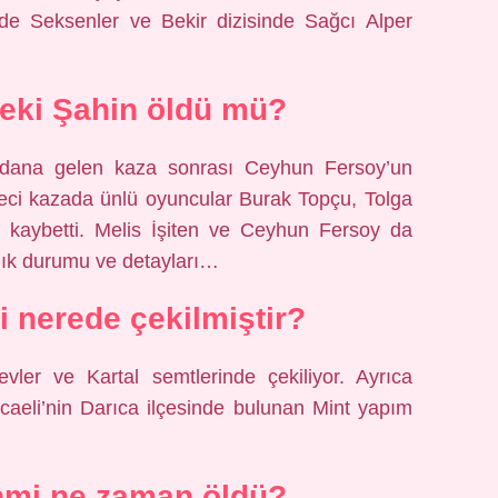
de Seksenler ve Bekir dizisinde Sağcı Alper
ndeki Şahin öldü mü?
ana gelen kaza sonrası Ceyhun Fersoy’un
eci kazada ünlü oyuncular Burak Topçu, Tolga
 kaybetti. Melis İşiten ve Ceyhun Fersoy da
lık durumu ve detayları…
i nerede çekilmiştir?
evler ve Kartal semtlerinde çekiliyor. Ayrıca
ocaeli’nin Darıca ilçesinde bulunan Mint yapım
hmi ne zaman öldü?