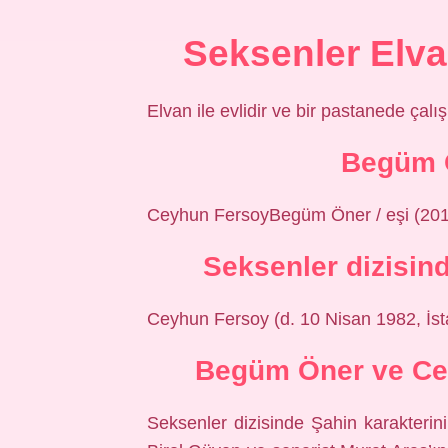
Seksenler Elva
Elvan ile evlidir ve bir pastanede çalı
Begüm Ö
Ceyhun FersoyBegüm Öner / eşi (20
Seksenler dizisin
Ceyhun Fersoy (d. 10 Nisan 1982, İst
Begüm Öner ve Cey
Seksenler dizisinde Şahin karakteri