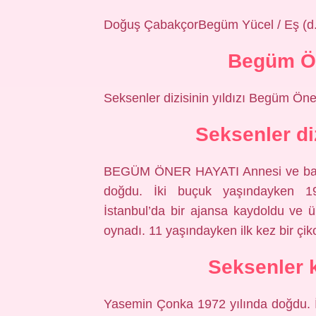
Doğuş ÇabakçorBegüm Yücel / Eş (d
Begüm Ön
Seksenler dizisinin yıldızı Begüm Öne
Seksenler di
BEGÜM ÖNER HAYATI Annesi ve babas
doğdu. İki buçuk yaşındayken 1
İstanbul’da bir ajansa kaydoldu ve 
oynadı. 11 yaşındayken ilk kez bir çi
Seksenler 
Yasemin Çonka 1972 yılında doğdu. İş