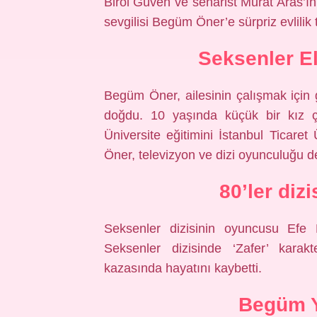
Birol Güven ve senarist Murat Aras’ın
sevgilisi Begüm Öner’e sürpriz evlilik te
Seksenler E
Begüm Öner, ailesinin çalışmak için 
doğdu. 10 yaşında küçük bir kız ç
Üniversite eğitimini İstanbul Ticaret
Öner, televizyon ve dizi oyunculuğu der
80’ler diz
Seksenler dizisinin oyuncusu Efe D
Seksenler dizisinde ‘Zafer’ karak
kazasında hayatını kaybetti.
Begüm Y