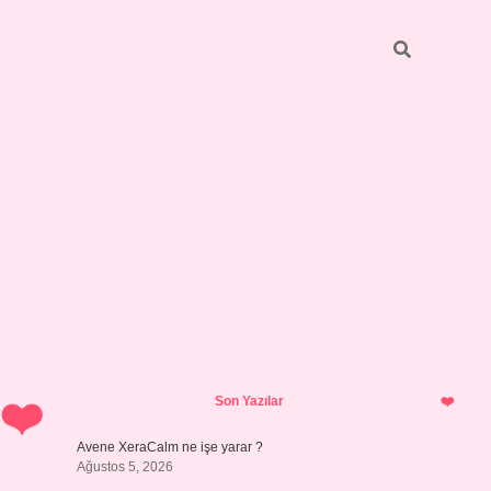
Sidebar
https://grandoperabetgir
Son Yazılar
Avene XeraCalm ne işe yarar ?
Ağustos 5, 2026