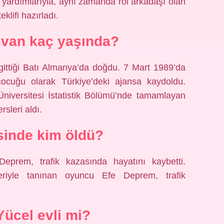
 yardımlarıyla, aynı zamanda rol arkadaşı olan
klifi hazırladı.
lvan kaç yaşında?
gittiği Batı Almanya’da doğdu. 7 Mart 1989’da
ocuğu olarak Türkiye’deki ajansa kaydoldu.
 Üniversitesi İstatistik Bölümü’nde tamamlayan
sleri aldı.
isinde kim öldü?
eprem, trafik kazasında hayatını kaybetti.
teriyle tanınan oyuncu Efe Deprem, trafik
ücel evli mi?