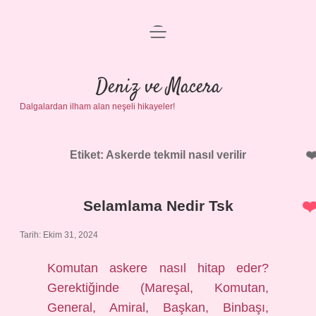
menüyü
Anasayfa
aç
Gizlilik Politikası
Deniz ve Macera
Dalgalardan ilham alan neşeli hikayeler!
Yasal Uyarı
Hakkımızda
Etiket:
Askerde tekmil nasıl verilir
Selamlama Nedir Tsk
Tarih: Ekim 31, 2024
Komutan askere nasıl hitap eder?
Gerektiğinde (Mareşal, Komutan,
General, Amiral, Başkan, Binbaşı,