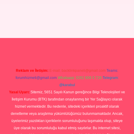
grandoperabetgiris.com/
tulipbetgiris.org
Reklam ve İletişim:
E-mail:
backlinkpaneli@gmail.com
Teams:
forumhizmeti@gmail.com
Whatsapp: 0262 606 0 726
Telegram:
@karabul
Yasal Uyarı:
Sitemiz, 5651 Sayılı Kanun gereğince Bilgi Teknolojileri ve
İletişim Kurumu (BTK) tarafından onaylanmış bir Yer Sağlayıcı olarak
hizmet vermektedir. Bu nedenle, sitedeki içerikleri proaktif olarak
denetleme veya araştırma yükümlülüğümüz bulunmamaktadır. Ancak,
üyelerimiz yazdıkları içeriklerin sorumluluğunu taşımakta olup, siteye
üye olarak bu sorumluluğu kabul etmiş sayılırlar. Bu internet sitesi,