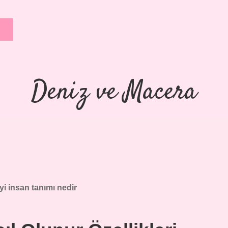
Deniz ve Macera
yi insan tanımı nedir