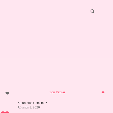
Sidebar
https://grandope
Son Yazılar
Kutan erkek ismi mi ?
Ağustos 8, 2026