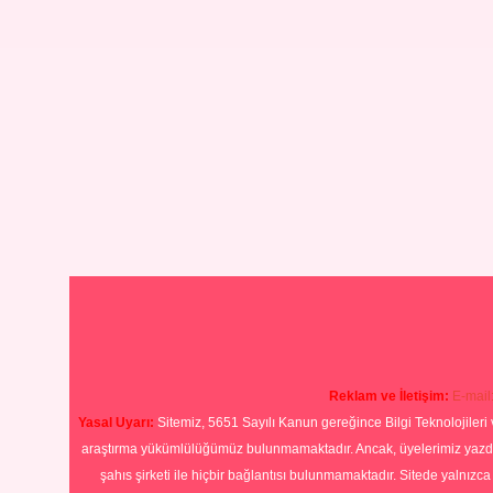
Reklam ve İletişim:
E-mail
Yasal Uyarı:
Sitemiz, 5651 Sayılı Kanun gereğince Bilgi Teknolojileri 
araştırma yükümlülüğümüz bulunmamaktadır. Ancak, üyelerimiz yazdıkla
şahıs şirketi ile hiçbir bağlantısı bulunmamaktadır. Sitede yalnızc