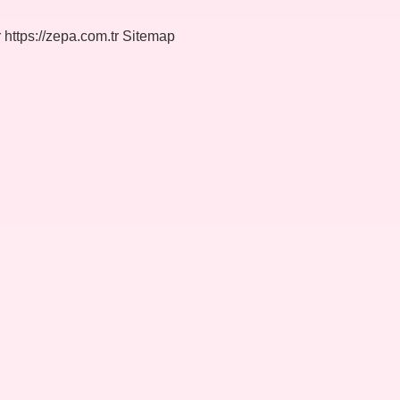
r
https://zepa.com.tr
Sitemap