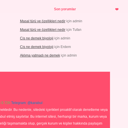
Son yorumlar
Masal türü ve özellikleri nedir
için
admin
Masal türü ve özellikleri nedir
için
Tufan
Cis ne demek biyoloji
için
admin
Cis ne demek biyoloji
için
Erdem
Aklıma yatmadı ne demek
için
admin
 0 726
Telegram: @karabul
ektedir. Bu nedenle, sitedeki içerikleri proaktif olarak denetleme veya
 etmiş sayılırlar. Bu internet sitesi, herhangi bir marka, kurum veya
niteliği taşımamakta olup, gerçek kurum ve kişiler hakkında paylaşım