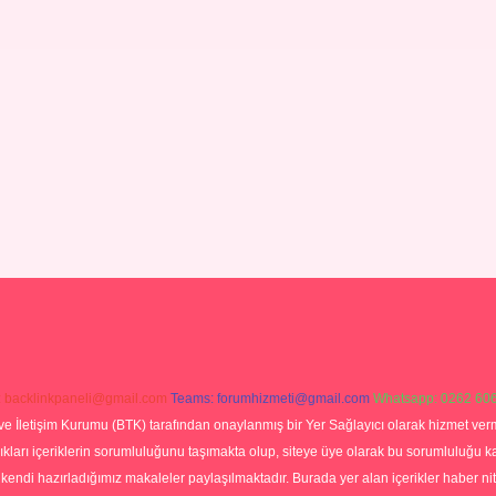
:
backlinkpaneli@gmail.com
Teams:
forumhizmeti@gmail.com
Whatsapp: 0262 606
ve İletişim Kurumu (BTK) tarafından onaylanmış bir Yer Sağlayıcı olarak hizmet verm
rı içeriklerin sorumluluğunu taşımakta olup, siteye üye olarak bu sorumluluğu kabul
a kendi hazırladığımız makaleler paylaşılmaktadır. Burada yer alan içerikler haber 