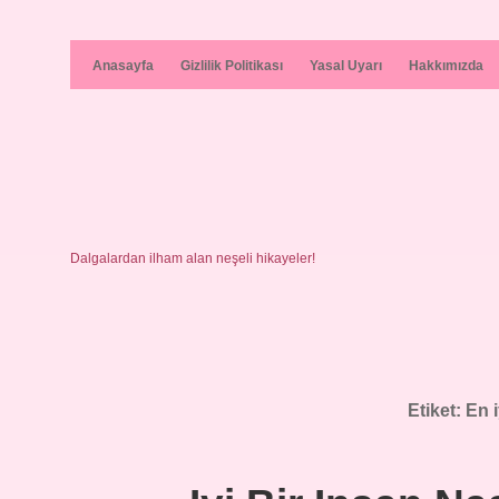
Anasayfa
Gizlilik Politikası
Yasal Uyarı
Hakkımızda
Dalgalardan ilham alan neşeli hikayeler!
Etiket:
En i