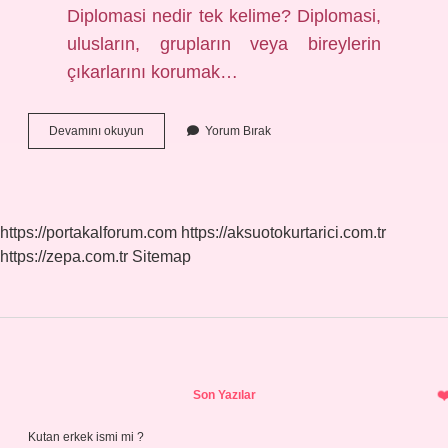
Diplomasi nedir tek kelime? Diplomasi,
ulusların, grupların veya bireylerin
çıkarlarını korumak…
Diplomasi
Devamını okuyun
Yorum Bırak
Ne
Demek
8
Sınıf
https://portakalforum.com
https://aksuotokurtarici.com.tr
https://zepa.com.tr
Sitemap
Sidebar
Son Yazılar
Kutan erkek ismi mi ?