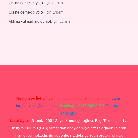
Cis ne demek biyoloji
için
admin
Cis ne demek biyoloji
için
Erdem
Aklıma yatmadı ne demek
için
admin
ipbetgiris.org
Reklam ve İletişim:
E-mail:
backlinkpaneli@gmail.com
Teams:
forumhizmeti@gmail.com
Whatsapp: 0262 606 0 726
Telegram:
@karabul
Yasal Uyarı:
Sitemiz, 5651 Sayılı Kanun gereğince Bilgi Teknolojileri ve
İletişim Kurumu (BTK) tarafından onaylanmış bir Yer Sağlayıcı olarak
hizmet vermektedir. Bu nedenle, sitedeki içerikleri proaktif olarak