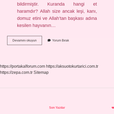
bildirmiştir. Kuranda hangi et
haramdır? Allah size ancak leşi, kanı,
domuz etini ve Allah’tan başkası adına
kesilen hayvanın…
Kuranda
Devamını okuyun
Yorum Bırak
Hangi
Hayvanlar
Haram
https://portakalforum.com
https://aksuotokurtarici.com.tr
https://zepa.com.tr
Sitemap
Sidebar
Son Yazılar