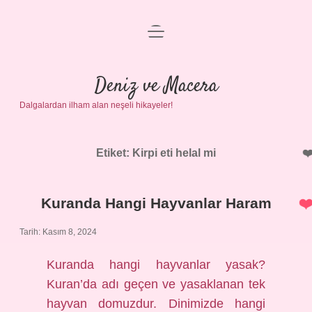
menüyü
Anasayfa
aç
Gizlilik Politikası
Deniz ve Macera
Dalgalardan ilham alan neşeli hikayeler!
Yasal Uyarı
Hakkımızda
Etiket:
Kirpi eti helal mi
Kuranda Hangi Hayvanlar Haram
Tarih: Kasım 8, 2024
Kuranda hangi hayvanlar yasak?
Kuran’da adı geçen ve yasaklanan tek
hayvan domuzdur. Dinimizde hangi