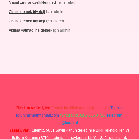
Masal türü ve özellikleri nedir
için
Tufan
Cis ne demek biyoloji
için
admin
Cis ne demek biyoloji
için
Erdem
Aklıma yatmadı ne demek
için
admin
/grandoperabetgiris.com/
tulipbetgiris.org
Reklam ve İletişim:
E-mail:
backlinkpaneli@gmail.com
Teams:
forumhizmeti@gmail.com
Whatsapp: 0262 606 0 726
Telegram:
@karabul
Yasal Uyarı:
Sitemiz, 5651 Sayılı Kanun gereğince Bilgi Teknolojileri ve
İletişim Kurumu (BTK) tarafından onaylanmış bir Yer Sağlayıcı olarak