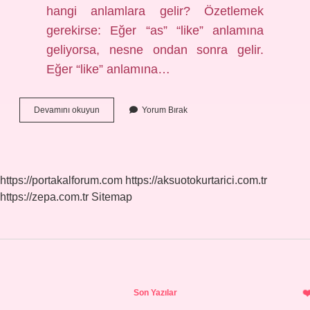
hangi anlamlara gelir? Özetlemek
gerekirse: Eğer “as” “like” anlamına
geliyorsa, nesne ondan sonra gelir.
Eğer “like” anlamına…
As
Devamını okuyun
Yorum Bırak
Nin
Açılımı
Nedir
https://portakalforum.com
https://aksuotokurtarici.com.tr
https://zepa.com.tr
Sitemap
Sidebar
Son Yazılar