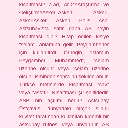
kısaltması? a.ad, Ar-GeAraştırma ve
GeliştirmeAskeri.Askeri, Askeri,
AskeriAsker. Askeri Polis Asb.
Astsubay224 satır daha AS neyin
kısaltması dini? Hitap edilen kişiye
“selam” anlamına gelir. Peygamberler
için kullanılırdı. Örneğin, “İslam’ın
Peygamberi Muhammed”, “selam
üzerine olsun” veya “selam üzerine
olsun” isminden sonra bu şekilde anılır.
Türkçe metinlerde kısaltması “sav”
veya “ass”tır. Kısaltması şu şekildedir.
ASB nin açılımı nedir? Astsubay
Üstçavuş, dünyadaki birçok silahlı
kuvvet tarafından kullanılan kıdemli bir
astsubay rütbesi veya unvanıdır. AS