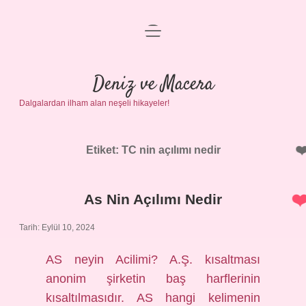
menüyü
Anasayfa
aç
Gizlilik Politikası
Deniz ve Macera
Dalgalardan ilham alan neşeli hikayeler!
Yasal Uyarı
Hakkımızda
Etiket:
TC nin açılımı nedir
As Nin Açılımı Nedir
Tarih: Eylül 10, 2024
AS neyin Acilimi? A.Ş. kısaltması
anonim şirketin baş harflerinin
kısaltılmasıdır. AS hangi kelimenin