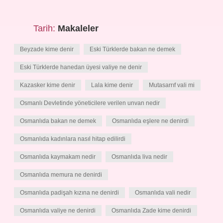
Tarih:
Makaleler
Beyzade kime denir
Eski Türklerde bakan ne demek
Eski Türklerde hanedan üyesi valiye ne denir
Kazasker kime denir
Lala kime denir
Mutasarrıf vali mi
Osmanlı Devletinde yöneticilere verilen unvan nedir
Osmanlıda bakan ne demek
Osmanlıda eşlere ne denirdi
Osmanlıda kadınlara nasıl hitap edilirdi
Osmanlıda kaymakam nedir
Osmanlıda liva nedir
Osmanlıda memura ne denirdi
Osmanlıda padişah kızına ne denirdi
Osmanlıda vali nedir
Osmanlıda valiye ne denirdi
Osmanlıda Zade kime denirdi