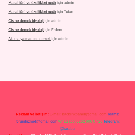
Masal türü ve özellikleri nedir
için
admin
Masal türü ve özellikleri nedir
için
Tufan
Cis ne demek biyoloji
için
admin
Cis ne demek biyoloji
için
Erdem
Aklıma yatmadı ne demek
için
admin
iris.com/
tulipbetgiris.org
Reklam ve İletişim:
E-mail:
backlinkpaneli@gmail.com
Teams:
forumhizmeti@gmail.com
Whatsapp: 0262 606 0 726
Telegram:
@karabul