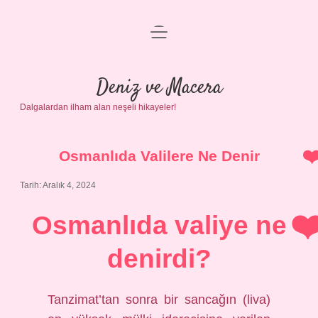
menüyü
Anasayfa
aç
Gizlilik Politikası
Deniz ve Macera
Dalgalardan ilham alan neşeli hikayeler!
Yasal Uyarı
Hakkımızda
Osmanlıda Valilere Ne Denir
Tarih: Aralık 4, 2024
Osmanlıda valiye ne
denirdi?
Tanzimat’tan sonra bir sancağın (liva)