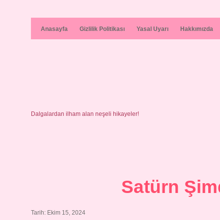
Anasayfa
Gizlilik Politikası
Yasal Uyarı
Hakkımızda
Dalgalardan ilham alan neşeli hikayeler!
Satürn Şim
Tarih: Ekim 15, 2024