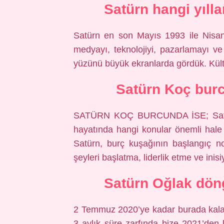
Satürn hangi yıll
Satürn en son Mayıs 1993 ile Nisan
medyayı, teknolojiyi, pazarlamayı ve
yüzünü büyük ekranlarda gördük. Kül
Satürn Koç burc
SATÜRN KOÇ BURCUNDA İSE; Satürn
hayatında hangi konular önemli hale
Satürn, burç kuşağının başlangıç ​​
şeyleri başlatma, liderlik etme ve inis
Satürn Oğlak dön
2 Temmuz 2020’ye kadar burada kala
3 aylık süre zarfında bize 2021’den