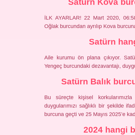
Satürn Kova bur
İLK AYARLAR! 22 Mart 2020, 06:58’d
Oğlak burcundan ayrılıp Kova burcuna
Satürn hang
Aile kurumu ön plana çıkıyor. Satü
Yengeç burcundaki dezavantajı, duyg
Satürn Balık bur
Bu süreçte kişisel korkularımızl
duygularımızı sağlıklı bir şekilde if
burcuna geçti ve 25 Mayıs 2025’e ka
2024 hangi b