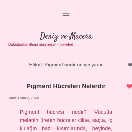
menüyü
Anasayfa
aç
Gizlilik Politikası
Deniz ve Macera
Dalgalardan ilham alan neşeli hikayeler!
Yasal Uyarı
Hakkımızda
Etiket:
Pigment nedir ne işe yarar
Pigment Hücreleri Nelerdir
Tarih: Ekim 2, 2024
Pigment hücresi nedir? Vücutta
melanin üreten hücreler ciltte, saçta, iç
kulağın bazı kısımlarında, beyinde,