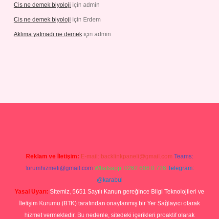
Cis ne demek biyoloji
için
admin
Cis ne demek biyoloji
için
Erdem
Aklıma yatmadı ne demek
için
admin
grandoperabetgiris.com/
tulipbetgiris.org
Reklam ve İletişim:
E-mail:
backlinkpaneli@gmail.com
Teams:
forumhizmeti@gmail.com
Whatsapp: 0262 606 0 726
Telegram:
@karabul
Yasal Uyarı:
Sitemiz, 5651 Sayılı Kanun gereğince Bilgi Teknolojileri ve
İletişim Kurumu (BTK) tarafından onaylanmış bir Yer Sağlayıcı olarak
hizmet vermektedir. Bu nedenle, sitedeki içerikleri proaktif olarak